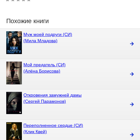
Похожие книги
Муж моей подруги (СИ)
(Мила Младова)
Мой предатель (СИ)
(Алёна Борисова)
Откровения замужней дамы
(Сергей Парамонов)
Переполненное сердце (СИ)
(Клик Квей)