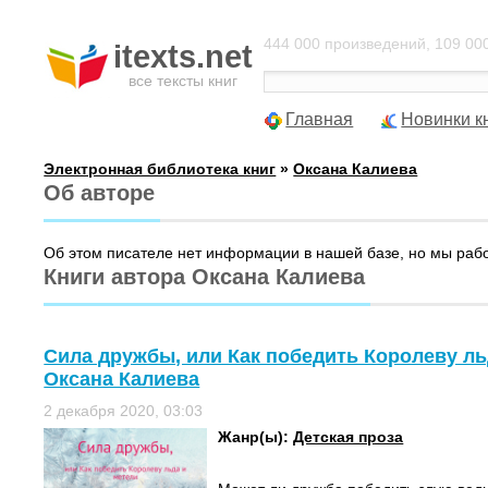
444 000 произведений, 109 000
itexts.net
все тексты книг
Главная
Новинки к
Электронная библиотека книг
»
Оксана Калиева
Об авторе
Об этом писателе нет информации в нашей базе, но мы раб
Книги автора Оксана Калиева
Сила дружбы, или Как победить Королеву льд
Оксана Калиева
2 декабря 2020, 03:03
Жанр(ы):
Детская проза