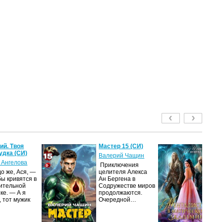
й. Твоя
Мастер 15 (СИ)
Ме
удка (СИ)
м
Валерий Чащин
ак
 Ангелова
Приключения
Ир
о же, Ася, —
целителя Алекса
бы кривятся в
Ан Бергена в
Я
ительной
Содружестве миров
об
ке. — А я
продолжаются.
оч
, тот мужик
Очередной…
ма
её
за
п