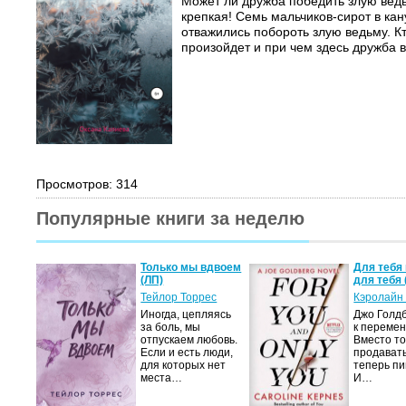
Может ли дружба победить злую вед
крепкая! Семь мальчиков-сирот в кан
отважились побороть злую ведьму. Кт
произойдет и при чем здесь дружба в
Просмотров: 314
Популярные книги за неделю
Только мы вдвоем
Для тебя 
(ЛП)
для тебя 
Тейлор Торрес
Кэролайн
Иногда, цепляясь
Джо Голдб
за боль, мы
к перемен
отпускаем любовь.
Вместо то
Если и есть люди,
продавать
для которых нет
теперь пи
места…
И…