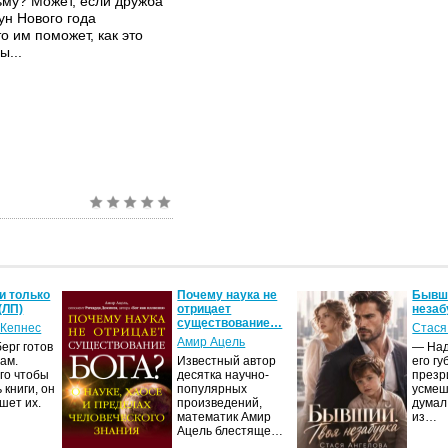
ьму? Может, если дружба
ун Нового года
о им поможет, как это
ы...
и только
Почему наука не
Бывши
(ЛП)
отрицает
незаб
существование…
 Кепнес
Стася
Амир Ацель
ерг готов
— Над
ам.
Известный автор
его гу
го чтобы
десятка научно-
презр
 книги, он
популярных
усмеш
шет их.
произведений,
думал
математик Амир
из…
Ацель блестяще…