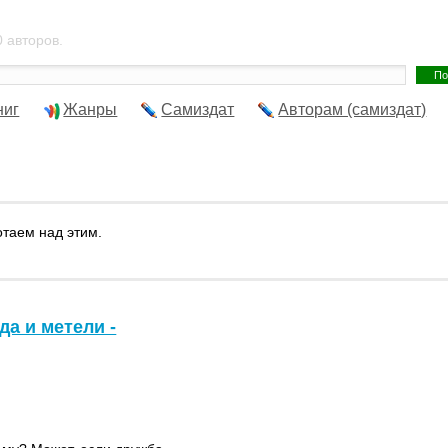
 авторов.
ниг
Жанры
Самиздат
Авторам (самиздат)
отаем над этим.
а и метели -