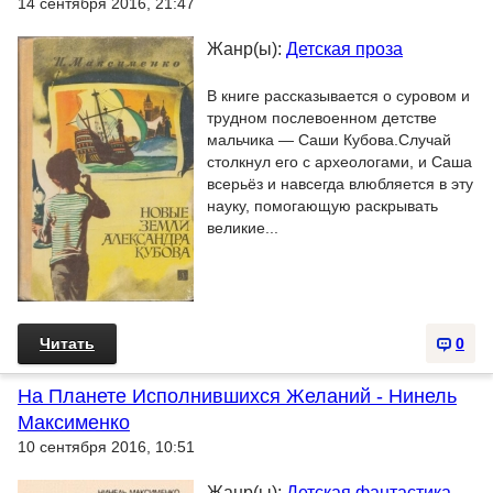
14 сентября 2016, 21:47
Жанр(ы):
Детская проза
В книге рассказывается о суровом и
трудном послевоенном детстве
мальчика — Саши Кубова.Случай
столкнул его с археологами, и Саша
всерьёз и навсегда влюбляется в эту
науку, помогающую раскрывать
великие...
Читать
0
На Планете Исполнившихся Желаний - Нинель
Максименко
10 сентября 2016, 10:51
Жанр(ы):
Детская фантастика