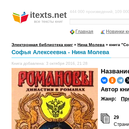
444 000 произведений, 109 000
itexts.net
все тексты книг
Главная
Новинки к
Электронная библиотека книг
»
Нина Молева
» книга "С
Софья Алексеевна - Нина Молева
Книга добавлена: 3 октября 2016, 21:28
Названи
Автор кн
Жанр:
Пр
29
Стран