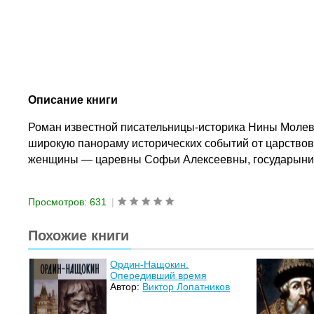
Описание книги
Роман известной писательницы-историка Нины Молево
широкую панораму исторических событий от царство
женщины — царевны Софьи Алексеевны, государыни-п
Просмотров: 631
|
Похожие книги
Ордин-Нащокин.
Опередивший время
Автор:
Виктор Лопатников