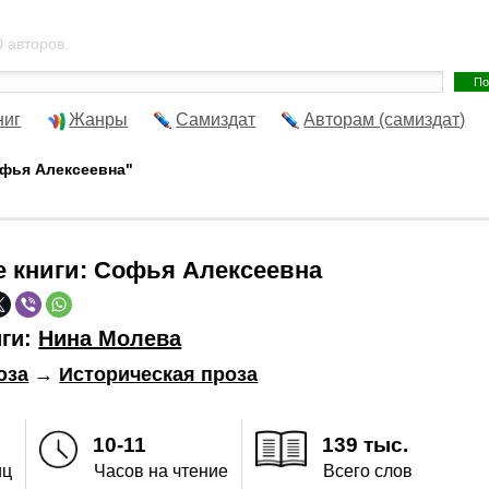
 авторов.
ниг
Жанры
Самиздат
Авторам (самиздат)
офья Алексеевна"
е книги:
Софья Алексеевна
иги:
Нина Молева
оза
→
Историческая проза
10-11
139 тыс.
иц
Часов на чтение
Всего слов