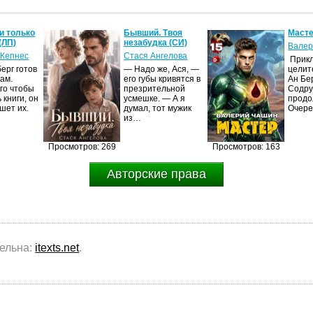
и только
Бывший. Твоя
Масте
(ЛП)
незабудка (СИ)
Валер
 Кепнес
Стася Ангелова
Прик
ерг готов
— Надо же, Ася, —
целит
ам.
его губы кривятся в
Ан Бе
го чтобы
презрительной
Содру
 книги, он
усмешке. — А я
продо
шет их.
думал, тот мужик
Очер
из…
Просмотров: 269
Просмотров: 163
Авторские права
тельна:
itexts.net
.