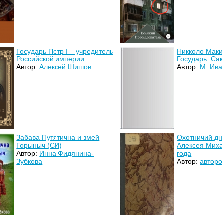
Государь Петр I – учредитель
Никколо Маки
Российской империи
Государь. С
Автор:
Алексей Шишов
Автор:
М. Ив
Забава Путятична и змей
Охотничий дн
Горыныч (СИ)
Алексея Мих
Автор:
Инна Фидянина-
года
Зубкова
Автор:
авторо