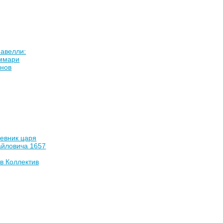
авелли:
аммари
анов
евник царя
айловича 1657
в Коллектив