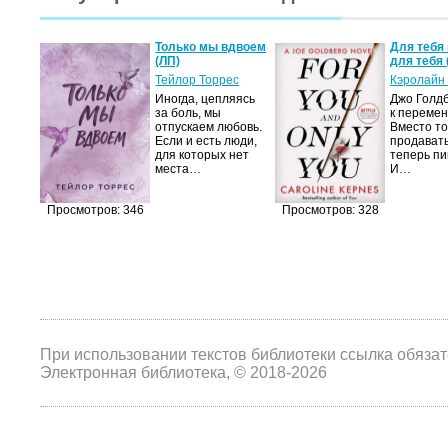
а не
Только мы вдвоем
Для тебя 
(ЛП)
для тебя 
ние…
Тейлор Торрес
Кэролайн
Иногда, цепляясь
Джо Голдб
тор
за боль, мы
к перемен
но-
отпускаем любовь.
Вместо то
Если и есть люди,
продавать
,
для которых нет
теперь пи
мир
места…
И…
яще…
Просмотров: 346
Просмотров: 328
При использовании текстов библиотеки ссылка обяза
Электронная библиотека, © 2018-2026