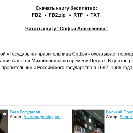
Скачать книгу бесплатно:
FB2
▪
FB2.zip
▪
RTF
▪
TXT
Читать книгу "Софья Алексеевна"
й «Государыня-правительница Софья» охватывает период с
вания Алексея Михайловича до времени Петра I. В центре
равительницы Российского государства в 1682–1689 года
Гнев Государев
Великий Пре
Автор:
Александр Маурин
Автор:
Sunon