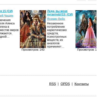
р 15 (СИ)
Леди, вы меня
Ме
пугаете&#33; (СИ)
м
ий Чащин
ак
Ясемин Вейн
лючения
Ир
еля Алекса
Незаконное
ргена в
потребление
Я
жестве миров
наркотических
об
лжаются.
средств,
оч
едной…
психотропных
ма
веществ, их
её
аналогов
за
причиняет…
п
Просмотров: 140
Просмотров: 139
RSS
|
OPDS
|
Контакты