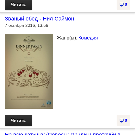
Читать
0
Званый обед - Нил Саймон
7 октября 2016, 13:56
Жанр(ы):
Комедия
Читать
0
На всю катушку (Повесы; Приди и протруби в