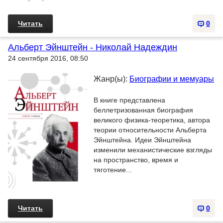
Читать
0
Альберт Эйнштейн - Николай Надеждин
24 сентября 2016, 08:50
Жанр(ы):
Биографии и мемуары
В книге представлена
беллетризованная биография
великого физика-теоретика, автора
теории относительности Альберта
Эйнштейна. Идеи Эйнштейна
изменили механистические взгляды
на пространство, время и
тяготение...
Читать
0