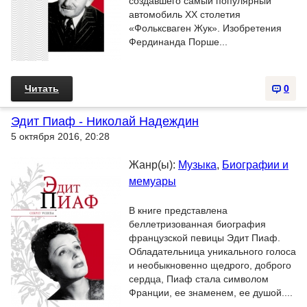
создавшего самый популярный
автомобиль ХХ столетия
«Фольксваген Жук». Изобретения
Фердинанда Порше...
Читать
0
Эдит Пиаф - Николай Надеждин
5 октября 2016, 20:28
Жанр(ы):
Музыка
,
Биографии и
мемуары
В книге представлена
беллетризованная биография
французской певицы Эдит Пиаф.
Обладательница уникального голоса
и необыкновенно щедрого, доброго
сердца, Пиаф стала символом
Франции, ее знаменем, ее душой....