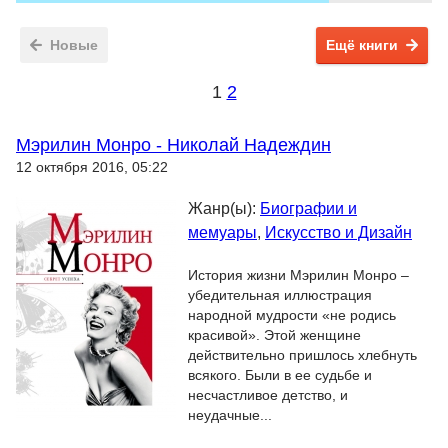
Новые
Ещё книги
1
2
Мэрилин Монро - Николай Надеждин
12 октября 2016, 05:22
Жанр(ы):
Биографии и
мемуары
,
Искусство и Дизайн
История жизни Мэрилин Монро –
убедительная иллюстрация
народной мудрости «не родись
красивой». Этой женщине
действительно пришлось хлебнуть
всякого. Были в ее судьбе и
несчастливое детство, и
неудачные...