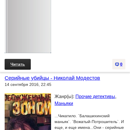
Читать
0
Серийные убийцы - Николай Модестов
14 сентября 2016, 22:45
Жанр(ы):
Прочие детективы
,
Маньяки
...Чикатило. `Балашихинский
маньяк`. `Вожатый-Потрошитель`. И
еще, и еще имена...Они - серийные