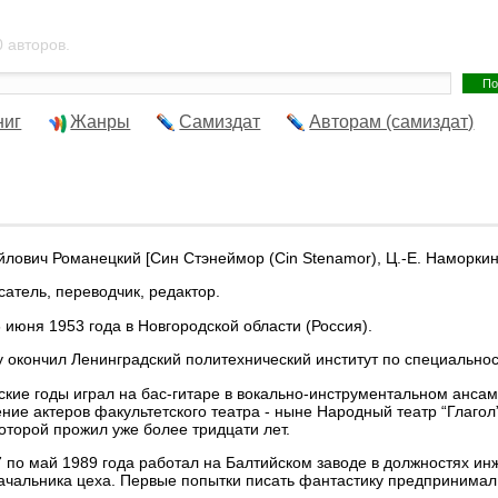
 авторов.
ниг
Жанры
Самиздат
Авторам (самиздат)
лович Романецкий [Син Стэнеймор (Cin Stenamor), Ц.-Е. Наморкин
тель, переводчик, редактор.
юня 1953 года в Новгородской области (Россия).
кончил Ленинградский политехнический институт по специальнос
е годы играл на бас-гитаре в вокально-инструментальном ансамб
ение актеров факультетского театра - ныне Народный театр “Глагол
которой прожил уже более тридцати лет.
 май 1989 года работал на Балтийском заводе в должностях инж
ачальника цеха. Первые попытки писать фантастику предпринимал е