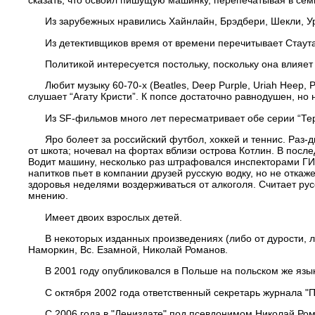
Из зарубежных нравились Хайнлайн, Брэдбери, Шекли, Урсу
Из детективщиков время от времени перечитывает Стаута,
Политикой интересуется постольку, поскольку она влияет н
Любит музыку 60-70-х (Beatles, Deep Purple, Uriah Heep, P
слушает “Агату Кристи”. К попсе достаточно равнодушен, но
Из SF-фильмов много лет пересматривает обе серии “Терми
Яро болеет за российский футбол, хоккей и теннис. Раз-два 
от шкота; ночевал на фортах вблизи острова Котлин. В посл
Водит машину, несколько раз штрафовался инспекторами ГИБ
напитков пьет в компании друзей русскую водку, но не отка
здоровья неделями воздерживаться от алкоголя. Считает р
мнению.
Имеет двоих взрослых детей.
В некоторых изданных произведениях (либо от дурости, либ
Наморкин, Вс. Езамной, Николай Романов.
В 2001 году опубликовался в Польше на польском же языке 
С октября 2002 года ответственный секретарь журнала "По
C 2006 года в "Лениздате" под псевдонимом Николай Роман