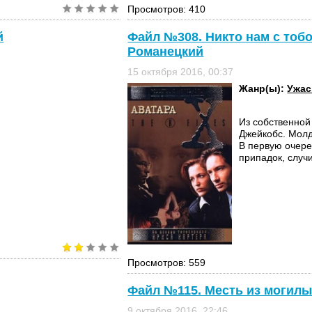
Просмотров: 410
й
Файл №308. Никто нам с тобо
Романецкий
15 октября 2016, 00:37
Жанр(ы):
Ужа
Из собственно
Джейкобс. Молд
В первую очер
припадок, случ
Просмотров: 559
Файл №115. Месть из могилы
9 октября 2016, 22:46