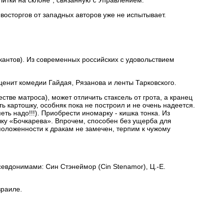
осторгов от западных авторов уже не испытывает.
кантов). Из современных российских с удовольствием
енит комедии Гайдая, Рязанова и ленты Тарковского.
тве матроса), может отличить стаксель от грота, а кранец
ь картошку, особняк пока не построил и не очень надеется.
ь надо!!!). Приобрести иномарку - кишка тонка. Из
очку «Бочкарева». Впрочем, способен без ущерба для
оложенности к дракам не замечен, терпим к чужому
евдонимами: Син Стэнеймор (Cin Stenamor), Ц.-Е.
зраиле.