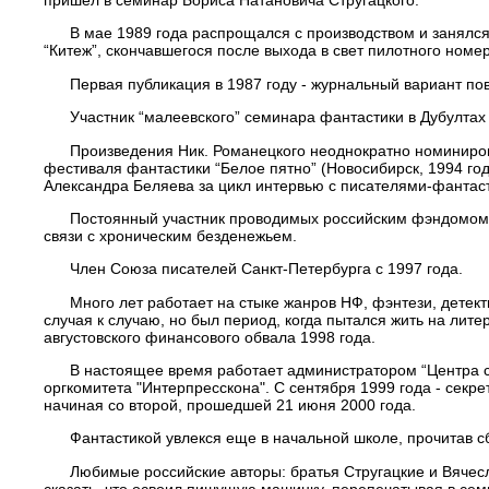
В мае 1989 года распрощался с производством и занялся л
“Китеж”, скончавшегося после выхода в свет пилотного номе
Первая публикация в 1987 году - журнальный вариант пове
Участник “малеевского” семинара фантастики в Дубултах 
Произведения Ник. Романецкого неоднократно номинировал
фестиваля фантастики “Белое пятно” (Новосибирск, 1994 го
Александра Беляева за цикл интервью с писателями-фантаста
Постоянный участник проводимых российским фэндомом тусово
связи с хроническим безденежьем.
Член Союза писателей Санкт-Петербурга с 1997 года.
Много лет работает на стыке жанров НФ, фэнтези, детектива
случая к случаю, но был период, когда пытался жить на литер
августовского финансового обвала 1998 года.
В настоящее время работает администратором “Центра сов
оргкомитета "Интерпресскона". С сентября 1999 года - сек
начиная со второй, прошедшей 21 июня 2000 года.
Фантастикой увлекся еще в начальной школе, прочитав сбор
Любимые российские авторы: братья Стругацкие и Вячеслав 
сказать, что освоил пишущую машинку, перепечатывая в сем