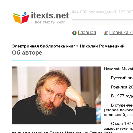
444 000 произведений, 109 000
itexts.net
все тексты книг
Главная
Новинки к
Электронная библиотека книг
»
Николай Романецкий
Об авторе
Николай Михай
Русский писа
Родился 26 и
В 1977 году о
В студенчески
(второе покол
половиной, с 
С мая 1977 по
заместителя н
пришел в семинар Бориса Натановича Стругацкого.