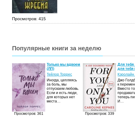
Просмотров: 415
Популярные книги за неделю
а не
Только мы вдвоем
Для тебя 
(ЛП)
для тебя 
ние…
Тейлор Торрес
Кэролайн
Иногда, цепляясь
Джо Голдб
тор
за боль, мы
к перемен
но-
отпускаем любовь.
Вместо то
Если и есть люди,
продавать
,
для которых нет
теперь пи
мир
места…
И…
яще…
Просмотров: 361
Просмотров: 339