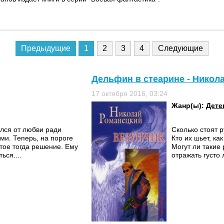
Предыдущие
1
2
3
4
Следующие
Дельфин в стеарине - Никол
17 октября 2016, 03:24
Жанр(ы):
Дете
ался от любви ради
Сколько стоят 
и. Теперь, на пороге
Кто их шьет, к
ятое тогда решение. Ему
Могут ли такие
ься....
отражать густо 