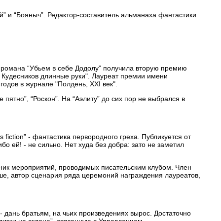
” и “Бояныч”. Редактор-составитель альманаха фантастики
романа “Убьем в себе Додолу” получила вторую премию
х Кудесников длинные руки". Лауреат премии имени
одов в журнале "Полдень, XXI век".
ятно”, “Роскон”. На “Аэлиту” до сих пор не выбрался в
iction” - фантастика первородного греха. Публикуется от
бо ей! - не сильно. Нет худа без добра: зато не заметил
ник мероприятий, проводимых писательским клубом. Член
ьше, автор сценария ряда церемоний награждения лауреатов,
 дань братьям, на чьих произведениях вырос. Достаточно
литки на склоне”, связанную с Управлением.