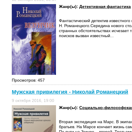
Жанр(ы):
Детективная фантастика
Фантастический детектив известного
Н. Романецкого.Середина нового сто
странных обстоятельствах исчезает 
поисков вызван известный...
Просмотров: 457
Мужская привилегия - Николай Романецкий
9 октября 2016, 19:00
Жанр(ы):
Социально-философская
Вторая экспедиция на Марс. В экипа
братьев. На Марсе кончает жизнь са
По пути на Землю – второй. Третьем