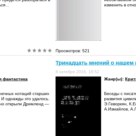
ся...
изменить в отн
Просмотров: 521
Тринадцать мнений о нашем 
6 октября 2016, 18:52
 фантастика
Жанр(ы):
Крит
онечных нотаций старших
Беседы с писа
. И однажды это удалось.
развития цивил
йно открыли Дримленд —
Э.Геворкян, К.Е
А.Измайлов, А.Л