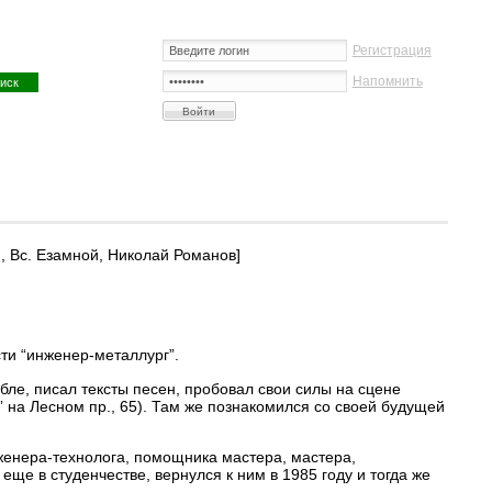
Регистрация
Напомнить
, Вс. Езамной, Николай Романов]
ти “инженер-металлург”.
ле, писал тексты песен, пробовал свои силы на сцене
” на Лесном пр., 65). Там же познакомился со своей будущей
енера-технолога, помощника мастера, мастера,
ще в студенчестве, вернулся к ним в 1985 году и тогда же