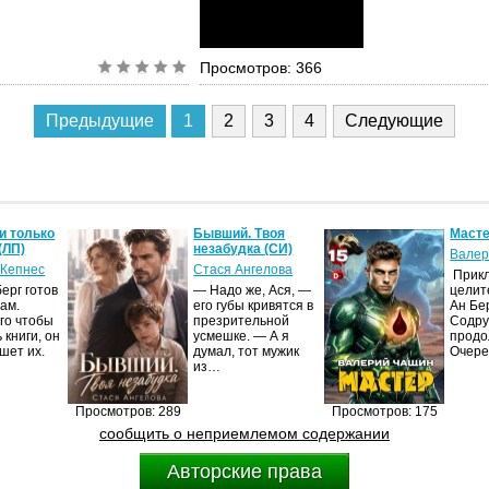
Просмотров: 366
Предыдущие
1
2
3
4
Следующие
и только
Бывший. Твоя
Масте
(ЛП)
незабудка (СИ)
Валер
 Кепнес
Стася Ангелова
Прик
ерг готов
— Надо же, Ася, —
целит
ам.
его губы кривятся в
Ан Бе
го чтобы
презрительной
Содру
 книги, он
усмешке. — А я
продо
шет их.
думал, тот мужик
Очер
из…
Просмотров: 289
Просмотров: 175
сообщить о неприемлемом содержании
Авторские права