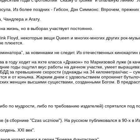
ла. Из более поздних - Гибсон, Дэн Симмонс. Впрочем, прежних в
 Чандлера и Агату.
а жизнь, но в выборах участвует постоянно.
ink Floyd, некоторые вещи Queen и многих-многих других рок-музы
 не плюется.
натора”, за новинками не следит. Из отечественных кинокартин ц
в году ходит на яхте класса «Дракон» по Маркизовой луже (в качес
едние годы ощутил вкус работы на дачном участке, умеет выращиват
ДД за превышение скорости (однажды на 34 километрах/час – сумет
жется и от коньяка. Жарким днем с удовольствием опрокинет бутыл
усских женщин высшими существами, созданными Богом. В предрасп
о по мудрости, либо по требованию издателей) спрятался под пс
(в сборнике "Czas uczniow"). На русском публиковался в 90-х в И
лдень. XXI век".
ов издает книги в серии "Боевая фантастика".