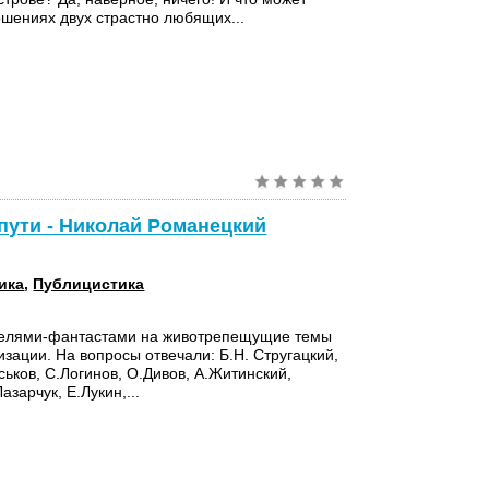
ошениях двух страстно любящих...
пути - Николай Романецкий
ика
,
Публицистика
телями-фантастами на животрепещущие темы
изации. На вопросы отвечали: Б.Н. Стругацкий,
ськов, С.Логинов, О.Дивов, А.Житинский,
азарчук, Е.Лукин,...