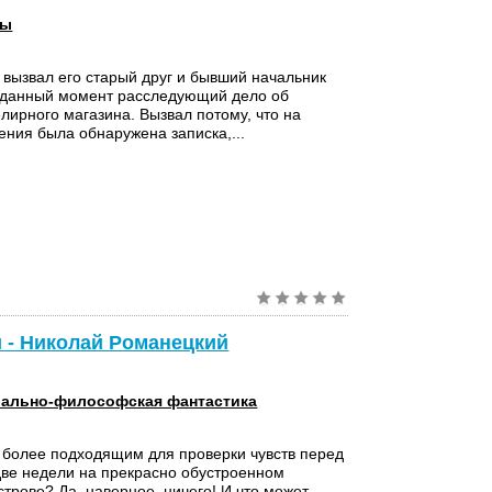
сы
вызвал его старый друг и бывший начальник
в данный момент расследующий дело об
лирного магазина. Вызвал потому, что на
ения была обнаружена записка,...
й - Николай Романецкий
ально-философская фантастика
 более подходящим для проверки чувств перед
две недели на прекрасно обустроенном
трове? Да, наверное, ничего! И что может