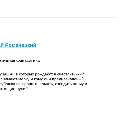
ай Романецкий
ктивная фантастика
рубашки, в которых рождаются счастливчики?
ак снимают мерку и кому они предназначены?
 рубашки возвращать память, отводить порчу и
летящие пули?...