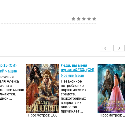
р 15 (СИ)
Леди, вы меня
Ме
пугаете&#33; (СИ)
м
ий Чащин
ак
Ясемин Вейн
лючения
Ир
еля Алекса
Незаконное
ргена в
потребление
Я
жестве миров
наркотических
об
лжаются.
средств,
оч
едной…
психотропных
ма
веществ, их
её
аналогов
за
причиняет…
п
Просмотров: 166
Просмотров: 146