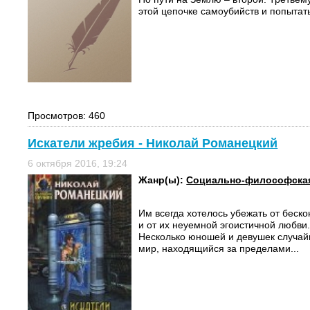
этой цепочке самоубийств и попытать
Просмотров: 460
Искатели жребия - Николай Романецкий
6 октября 2016, 19:24
Жанр(ы):
Социально-философская
Им всегда хотелось убежать от беск
и от их неуемной эгоистичной любви
Несколько юношей и девушек случа
мир, находящийся за пределами...