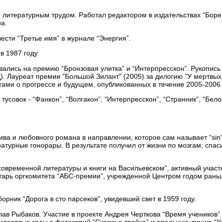
итературным трудом. Работал редактором в издательствах “Борей
ра.
сти “Третье имя” в журнале “Энергия”.
в 1987 году.
ись на премию “Бронзовая улитка” и “Интерпресскон”. Рукопись 
д). Лауреат премии "Большой Зилант" (2005) за дилогию "У мертвы
ми о прогрессе и будущем, опубликованных в течение 2005-2006 г
к - “Фанкон”, “Волгакон”, “Интерпресскон”, “Странник”, “Белое п
 и любовного романа в направлении, которое сам называет “sin's f
атурные гонорары. В результате получил от жизни по мозгам; спаси
ременной литературы и книги на Васильевском”, активный участ
ретарь оргкомитета “АБС-премии”, учрежденной Центром годом ран
ник “Дорога в сто парсеков”, увидевший свет в 1959 году.
Рыбаков. Участие в проекте Андрея Черткова “Время учеников” -
идесятые годы с фотокопий “Сказку о тройке” и опальную линию “У