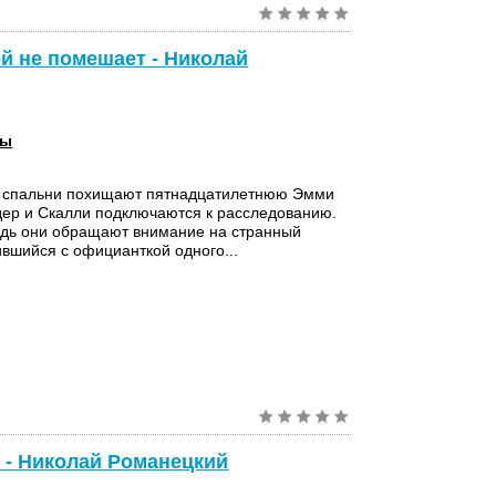
й не помешает - Николай
сы
й спальни похищают пятнадцатилетнюю Эмми
ер и Скалли подключаются к расследованию.
едь они обращают внимание на странный
ившийся с официанткой одного...
 - Николай Романецкий