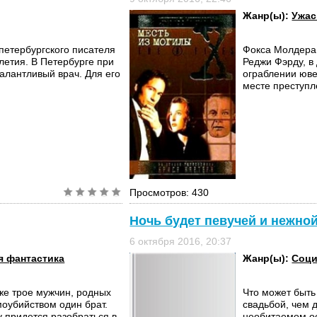
Жанр(ы):
Ужа
 петербургского писателя
Фокса Молдера 
летия. В Петербурге при
Реджи Фэрду, 
талантливый врач. Для его
ограблении юве
месте преступл
Просмотров: 430
Ночь будет певучей и нежно
6 октября 2016, 20:37
 фантастика
Жанр(ы):
Соци
же трое мужчин, родных
Что может быть
моубийством один брат.
свадьбой, чем 
у придется разобраться в
необитаемом ос