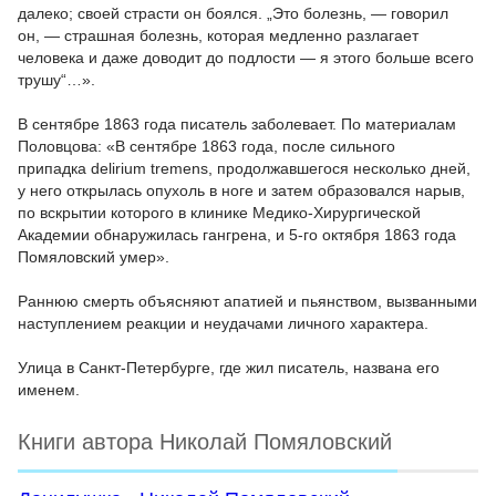
далеко; своей страсти он боялся. „Это болезнь, — говорил
он, — страшная болезнь, которая медленно разлагает
человека и даже доводит до подлости — я этого больше всего
трушу“…».
В сентябре 1863 года писатель заболевает. По материалам
Половцова: «В сентябре 1863 года, после сильного
припадка delirium tremens, продолжавшегося несколько дней,
у него открылась опухоль в ноге и затем образовался нарыв,
по вскрытии которого в клинике Медико-Хирургической
Академии обнаружилась гангрена, и 5-го октября 1863 года
Помяловский умер».
Раннюю смерть объясняют апатией и пьянством, вызванными
наступлением реакции и неудачами личного характера.
Улица в Санкт-Петербурге, где жил писатель, названа его
именем.
Книги автора Николай Помяловский