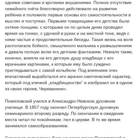
одними советами и кроткими внушениями. Полное отсутствие
семейного гнёта благотворно действовало на развитие
ребёнка и положило первые основы его самостоятельности в
мыслях и поступках. Первыми товарищами его детства были
охтяне-тонщики, с которыми он по целым дням проводил
время на гонках, с удочкой в руках и на местной тоне, ведя с
ними частые и продолжительные беседы. Такая жизнь на воле
располагала бойкого, смышленого мальчика к размышлениям
и давала полную волю его детским фантазиям. Немало также,
конечно, влияли на его детскую душу кладбище с его
мрачными картинами, к которым ему было суждено
приглядываться с самой колыбели. Под влиянием этих
впечатлений выработался его мрачно-скептический характер,
который под кличкой „кладбищенство“ и изобразил он в одном
из своих героев, Череванине».
Помяловский учился в Александро-Невском духовном
училище. В 1857 году окончил Петербургскую духовную
семинариюпо второму разряду. По окончании в ожидании
места читал по покойникам, пел в церкви. В то же время
занимался самообразованием.