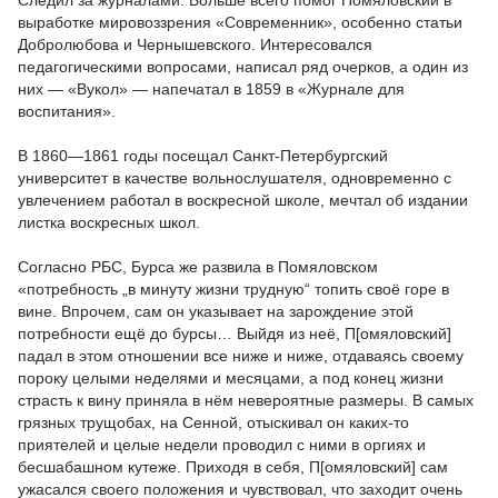
Следил за журналами. Больше всего помог Помяловский в
выработке мировоззрения «Современник», особенно статьи
Добролюбова и Чернышевского. Интересовался
педагогическими вопросами, написал ряд очерков, а один из
них — «Вукол» — напечатал в 1859 в «Журнале для
воспитания».
В 1860—1861 годы посещал Санкт-Петербургский
университет в качестве вольнослушателя, одновременно с
увлечением работал в воскресной школе, мечтал об издании
листка воскресных школ.
Согласно РБС, Бурса же развила в Помяловском
«потребность „в минуту жизни трудную“ топить своё горе в
вине. Впрочем, сам он указывает на зарождение этой
потребности ещё до бурсы… Выйдя из неё, П[омяловский]
падал в этом отношении все ниже и ниже, отдаваясь своему
пороку целыми неделями и месяцами, а под конец жизни
страсть к вину приняла в нём невероятные размеры. В самых
грязных трущобах, на Сенной, отыскивал он каких-то
приятелей и целые недели проводил с ними в оргиях и
бесшабашном кутеже. Приходя в себя, П[омяловский] сам
ужасался своего положения и чувствовал, что заходит очень