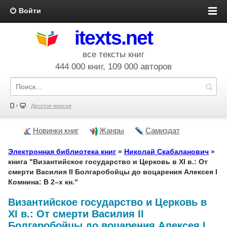
Войти
itexts.net
все тексты книг
444 000 книг, 109 000 авторов
Десктоп версия
Новинки книг
Жанры
Самиздат
Электронная библиотека книг
»
Николай Скабаланович
»
книга "Византийское государство и Церковь в XI в.: От
смерти Василия II Болгаробойцы до воцарения Алексея I
Комнина: В 2–х кн."
Византийское государство и Церковь в
XI в.: От смерти Василия II
Болгаробойцы до воцарения Алексея I