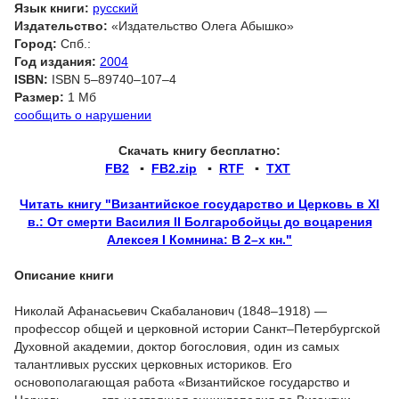
Язык книги:
русский
Издательство:
«Издательство Олега Абышко»
Город:
Спб.:
Год издания:
2004
ISBN:
ISBN 5–89740–107–4
Размер:
1 Мб
сообщить о нарушении
Скачать книгу бесплатно:
FB2
▪
FB2.zip
▪
RTF
▪
TXT
Читать книгу "Византийское государство и Церковь в XI
в.: От смерти Василия II Болгаробойцы до воцарения
Алексея I Комнина: В 2–х кн."
Описание книги
Николай Афанасьевич Скабаланович (1848–1918) —
профессор общей и церковной истории Санкт–Петербургской
Духовной академии, доктор богословия, один из самых
талантливых русских церковных историков. Его
основополагающая работа «Византийское государство и