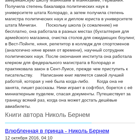
американскую школу Маннхайм в Маннхайме, Германия.
Получила степень бакалавра политических наук в
университете штата Колорадо, а затем получила степень
магистра политических наук и диплом юриста в университете
штата Мичиган. Поскольку школа (к сожалению) не
бесплатно, она работала в разных местах (бухгалтерия для
армейского магазина, очистка столов для ожидающих боулинг,
в Вест-Пойнте, няня, репетитор в колледж для спортсменов
(аналогично няне время от времени), научный сотрудник
политических наук. После окончания института она работала
клерком для федерального магистрата в Колорадо и
практиковала закон в Сент-Луисе, прежде чем приступить к
писательству. Написание книг является самой лучшей
работой, которая у неё была когда-либо. Когда она не
занята, пишет рассказы. Ники играет в софтбол, борется с её
миниатюрным пуделем, спасая документы. Путешествует за
границу всякий раз, когда она может достать дешёвые
авиабилеты.
Книги автора Николь Бернем
Влюбленная в принца - Николь Бернем
12 октября 2016, 04:10