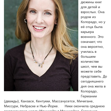
дюжины книг
для детей и
взрослых. Она
родом из
Колорадо, но у
её отца была
карьера
военного. Это
означает, что
она вероятно,
училась в
большем
количестве
школ, чем вы
можете себе
представить. До
сегодняшнего
дня она жила в
Колорадо,
Германии
(дважды), Канзасе, Кентукки, Массачусетсе, Мичигане,
Миссури, Небраске и Нью-Йорке. Ники окончила среднюю