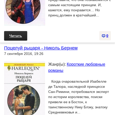
самым настоящим принцем. И,
кажется, ему понравится… Но
принц должен в кратчайший...
Читать
0
Поцелуй рыцаря - Николь Бернем
7 сентября 2016, 19:26
Жанр(ы):
Короткие любовные
романы
Когда очаровательной Изабелле
ди Талора, наследной принцессе
Сан-Римини, потребовался эксперт
по истории королевства, поиски
привели ее в Бостон, к
таинственному Нику Блэку, знатоку
Средневековья и...