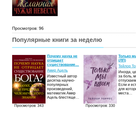
Просмотров: 96
Популярные книги за неделю
Почему наука не
Только м
отрицает
(ЛП)
существование…
Тейлор Т
Амир Ацель
Иногда, ц
Известный автор
за боль, 
десятка научно-
отпускаем
популярных
Если и ес
произведений,
для котор
математик Амир
места…
Ацель блестяще…
Просмотров: 343
Просмотров: 330