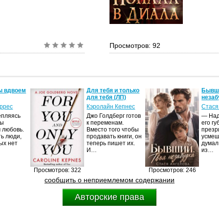
Просмотров: 92
ы вдвоем
Для тебя и только
Бывши
для тебя (ЛП)
незаб
оррес
Кэролайн Кепнес
Стася
епляясь
Джо Голдберг готов
— Над
мы
к переменам.
его гу
 любовь.
Вместо того чтобы
презр
ть люди,
продавать книги, он
усмеш
ых нет
теперь пишет их.
думал
И…
из…
Просмотров: 322
Просмотров: 246
сообщить о неприемлемом содержании
Авторские права