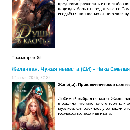
предложил разделить с его любовни
надежд и боль от предательства.Сам
свадьбы я полностью от него завишу.
Просмотров: 95
Желанная. Чужая невеста (СИ) - Ника Смела
17 июля 2025, 22:22
Жанр(ы):
Приключенческое фэнте
Любимый выбрал не меня. Жизнь ли
я решила, что мне нечего терять, и е
музыкой. Отпросилась у батюшки в го
государство, задумав найти...