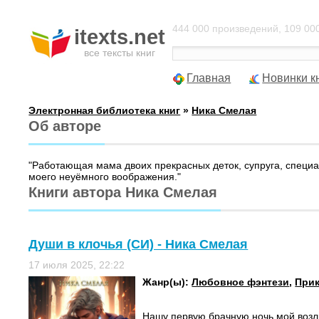
444 000 произведений, 109 000
itexts.net
все тексты книг
Главная
Новинки к
Электронная библиотека книг
»
Ника Смелая
Об авторе
"Работающая мама двоих прекрасных деток, супруга, специал
моего неуёмного воображения."
Книги автора Ника Смелая
Души в клочья (СИ) - Ника Смелая
17 июля 2025, 22:22
Жанр(ы):
Любовное фэнтези
,
Прик
Нашу первую брачную ночь мой воз