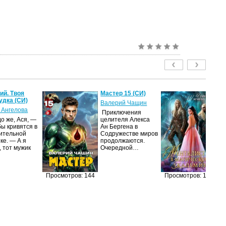
й. Твоя
Мастер 15 (СИ)
Ме
удка (СИ)
м
Валерий Чащин
ак
 Ангелова
Приключения
Ир
о же, Ася, —
целителя Алекса
бы кривятся в
Ан Бергена в
Я
ительной
Содружестве миров
об
ке. — А я
продолжаются.
оч
, тот мужик
Очередной…
ма
её
за
п
Просмотров: 144
Просмотров: 127