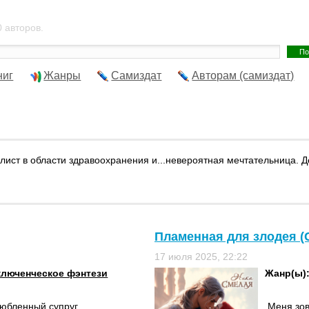
 авторов.
ниг
Жанры
Самиздат
Авторам (самиздат)
ист в области здравоохранения и...невероятная мечтательница. Д
Пламенная для злодея (
17 июля 2025, 22:22
люченческое фэнтези
Жанр(ы)
любленный супруг
Меня зов