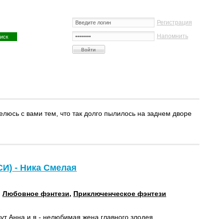
Регистрация
Напомнить
елюсь с вами тем, что так долго пылилось на заднем дворе
СИ) - Ника Смелая
:
Любовное фэнтези
,
Приключенческое фэнтези
ут Анна и я - нелюбимая жена главного злодея