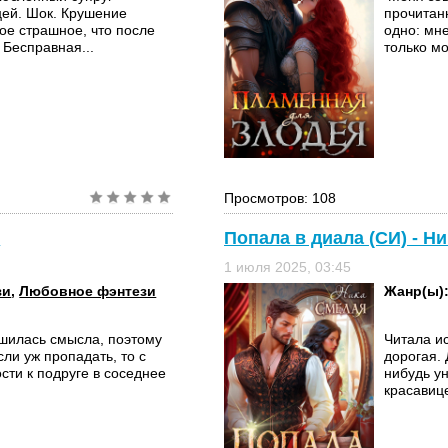
цей. Шок. Крушение
прочитанн
ое страшное, что после
одно: мне
 Бесправная...
только мо
Просмотров: 108
я
Попала в диала (СИ) - Н
1 июля 2025, 03:45
зи
,
Любовное фэнтези
Жанр(ы)
шилась смысла, поэтому
Читала и
сли уж пропадать, то с
дорогая.
сти к подруге в соседнее
нибудь ун
красавице