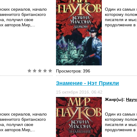
еских сериалов, начало
Один из самых 
аменитого британского
которому полож
на, получил свое
писателя и мыс
х авторов.Мир,...
продолжение в 
Просмотров: 396
Знамение - Нэт Прикли
15 октября 2016, 06:42
Жанр(ы):
Науч
еских сериалов, начало
Один из самых 
аменитого британского
которому полож
на, получил свое
писателя и мыс
х авторов.Мир,...
продолжение в 