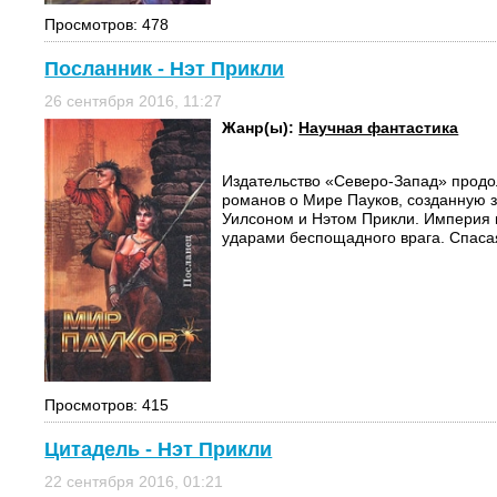
Просмотров: 478
Посланник - Нэт Прикли
26 сентября 2016, 11:27
Жанр(ы):
Научная фантастика
Издательство «Северо-Запад» продо
романов о Мире Пауков, созданную
Уилсоном и Нэтом Прикли. Империя 
ударами беспощадного врага. Спасаяс
Просмотров: 415
Цитадель - Нэт Прикли
22 сентября 2016, 01:21