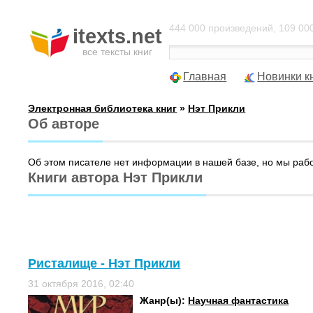
444 000 произведений, 109 000
itexts.net
все тексты книг
Главная
Новинки к
Электронная библиотека книг
»
Нэт Прикли
Об авторе
Об этом писателе нет информации в нашей базе, но мы раб
Книги автора Нэт Прикли
Ристалище - Нэт Прикли
31 октября 2016, 02:40
Жанр(ы):
Научная фантастика