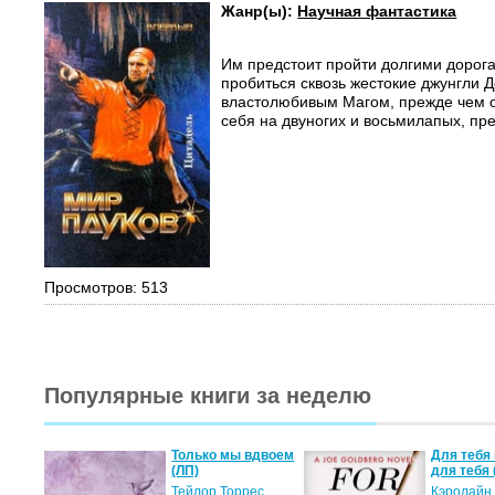
Жанр(ы):
Научная фантастика
Им предстоит пройти долгими дорога
пробиться сквозь жестокие джунгли Д
властолюбивым Магом, прежде чем о
себя на двуногих и восьмилапых, пре
Просмотров: 513
Популярные книги за неделю
а не
Только мы вдвоем
Для тебя 
(ЛП)
для тебя 
ние…
Тейлор Торрес
Кэролайн