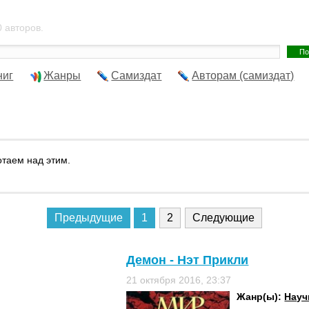
 авторов.
ниг
Жанры
Самиздат
Авторам (самиздат)
отаем над этим.
Предыдущие
1
2
Следующие
Демон - Нэт Прикли
21 октября 2016, 23:37
Жанр(ы):
Науч