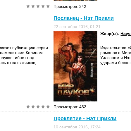
Просмотров: 342
Посланец - Нэт Прикли
22 сентября 2016, 01:21
Жанр(ы):
Науч
лжает публикацию серии
Издательство 
 знаменитыми Колином
романов о Мир
пауков гибнет под
Уилсоном и Нэ
ь от захватчиков,...
ударами беспощ
Просмотров: 432
Проклятие - Нэт Прикли
10 сентября 2016, 17:24