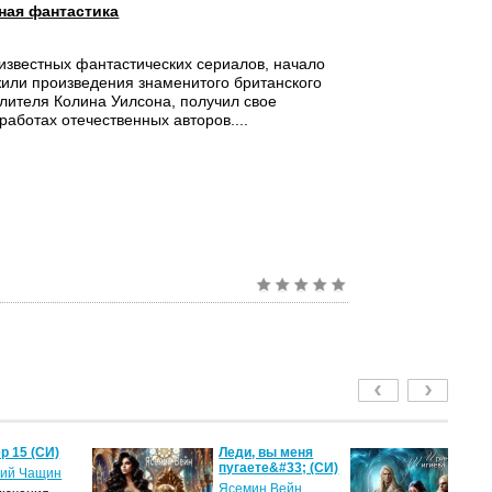
ная фантастика
известных фантастических сериалов, начало
или произведения знаменитого британского
лителя Колина Уилсона, получил свое
работах отечественных авторов....
р 15 (СИ)
Леди, вы меня
Ме
пугаете&#33; (СИ)
м
ий Чащин
ак
Ясемин Вейн