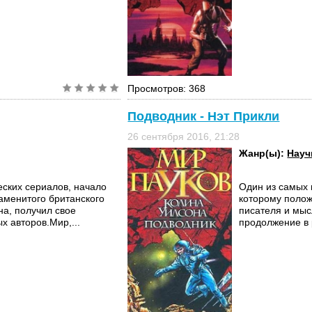
Просмотров: 368
Подводник - Нэт Прикли
26 сентября 2016, 21:28
Жанр(ы):
Науч
еских сериалов, начало
Один из самых 
аменитого британского
которому полож
на, получил свое
писателя и мыс
х авторов.Мир,...
продолжение в 