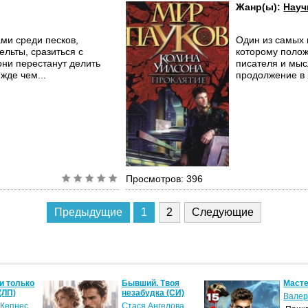
Жанр(ы):
Науч
ми среди песков,
Один из самых 
ельты, сразиться с
которому полож
ни перестанут делить
писателя и мыс
жде чем...
продолжение в 
Просмотров: 396
Предыдущие
1
2
Следующие
и только
Бывший. Твоя
Масте
(ЛП)
незабудка (СИ)
Валер
 Кепнес
Стася Ангелова