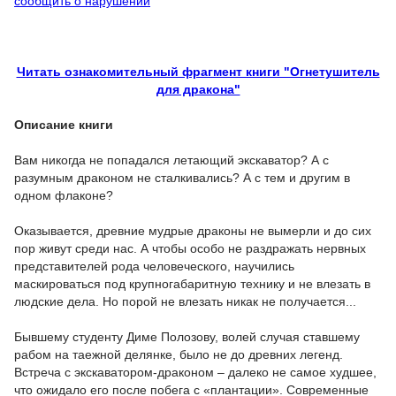
сообщить о нарушении
Читать ознакомительный фрагмент книги "Огнетушитель
для дракона"
Описание книги
Вам никогда не попадался летающий экскаватор? А с
разумным драконом не сталкивались? А с тем и другим в
одном флаконе?
Оказывается, древние мудрые драконы не вымерли и до сих
пор живут среди нас. А чтобы особо не раздражать нервных
представителей рода человеческого, научились
маскироваться под крупногабаритную технику и не влезать в
людские дела. Но порой не влезать никак не получается...
Бывшему студенту Диме Полозову, волей случая ставшему
рабом на таежной делянке, было не до древних легенд.
Встреча с экскаватором-драконом – далеко не самое худшее,
что ожидало его после побега с «плантации». Современные