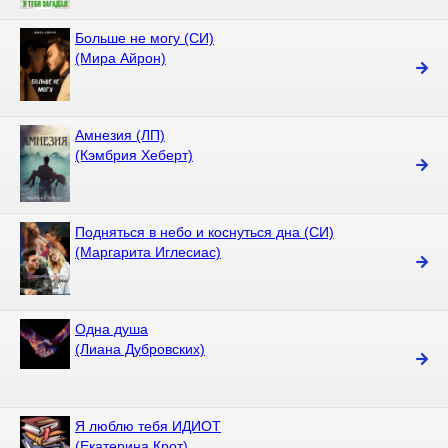
Больше не могу (СИ)
(Мира Айрон)
Амнезия (ЛП)
(Кэмбрия Хеберт)
Подняться в небо и коснуться дна (СИ)
(Маргарита Иглесиас)
Одна душа
(Лиана Дубровских)
Я люблю тебя ИДИОТ
(Екатерина Крот)