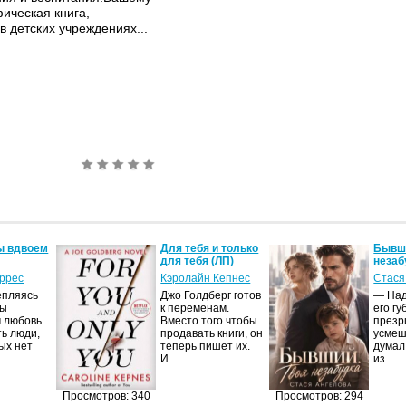
ическая книга,
 детских учреждениях...
ы вдвоем
Для тебя и только
Бывши
для тебя (ЛП)
незаб
оррес
Кэролайн Кепнес
Стася
епляясь
Джо Голдберг готов
— Над
мы
к переменам.
его гу
 любовь.
Вместо того чтобы
презр
ть люди,
продавать книги, он
усмеш
ых нет
теперь пишет их.
думал
И…
из…
Просмотров: 340
Просмотров: 294