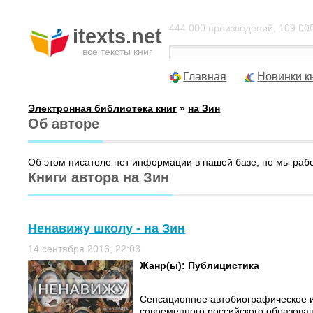
444 000 произведений, 109 000
itexts.net
все тексты книг
Главная
Новинки к
Электронная библиотека книг
»
на Зин
Об авторе
Об этом писателе нет информации в нашей базе, но мы раб
Книги автора на Зин
Ненавижу школу - на Зин
14 сентября 2016, 22:03
Жанр(ы):
Публицистика
Сенсационное автобиографическое 
современного российского образова