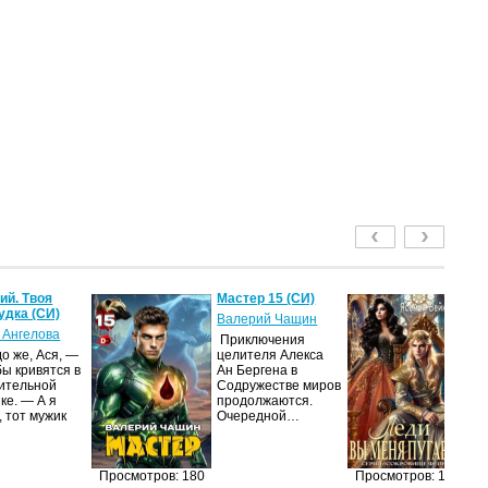
й. Твоя
Мастер 15 (СИ)
Ле
удка (СИ)
пу
Валерий Чащин
 Ангелова
Я
Приключения
о же, Ася, —
целителя Алекса
Н
бы кривятся в
Ан Бергена в
по
ительной
Содружестве миров
на
ке. — А я
продолжаются.
ср
, тот мужик
Очередной…
пс
ве
ан
п
Просмотров: 180
Просмотров: 168