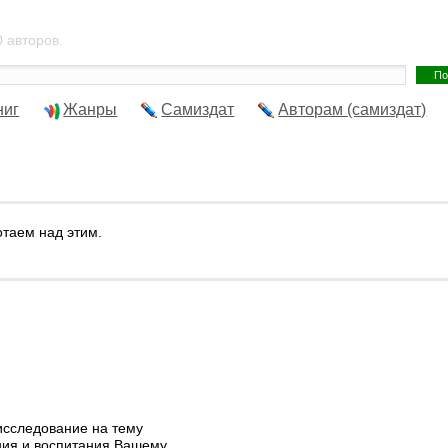
 авторов.
ниг
Жанры
Самиздат
Авторам (самиздат)
отаем над этим.
исследование на тему
ния и воспитания.Вашему