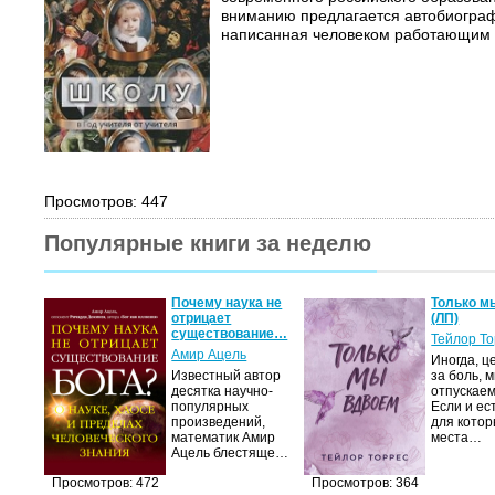
вниманию предлагается автобиограф
написанная человеком работающим в
Просмотров: 447
Популярные книги за неделю
Почему наука не
Только м
отрицает
(ЛП)
существование…
Тейлор Т
Амир Ацель
Иногда, ц
Известный автор
за боль, 
десятка научно-
отпускаем
популярных
Если и ес
произведений,
для котор
математик Амир
места…
Ацель блестяще…
Просмотров: 472
Просмотров: 364