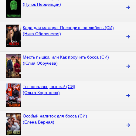
(Пучок Перцепций)
Кара для мажора. Поспорить на любовь (СИ)
(Ника Оболенская)
Месть пышки, или Как проучить босса (СИ)
(Юлия Обручева)
Ты попалась, пышка! (СИ)
(Ольга Коротаева)
Особый напиток для босса (СИ)
(Елена Верная)