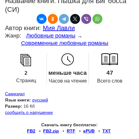
Название книги:
Пышка для Биг босса
(СИ)
Автор книги:
Мия Лавли
Жанр:
Любовные романы
→
Современные любовные романы
меньше часа
47
2
Страниц
Часов на чтение
Всего слов
Самиздат
Язык книги:
русский
Размер:
16 Кб
сообщить о нарушении
Скачать книгу бесплатно:
FB2
▪
FB2.zip
▪
RTF
▪
ePUB
▪
TXT