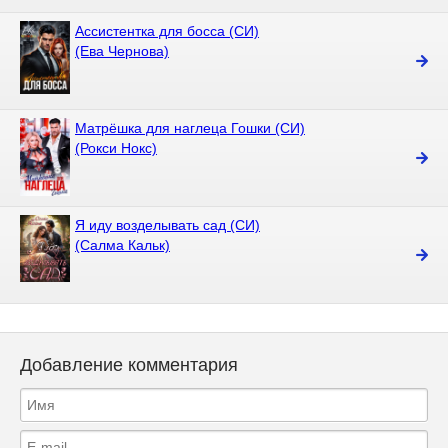
Ассистентка для босса (СИ)
(Ева Чернова)
Матрёшка для наглеца Гошки (СИ)
(Рокси Нокс)
Я иду возделывать сад (СИ)
(Салма Кальк)
Добавление комментария