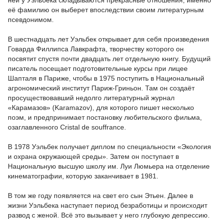
ней у Уэльбека складываются прекрасные отношения, именно
её фамилию он выберет впоследствии своим литературным
псевдонимом.
В шестнадцать лет Уэльбек открывает для себя произведения
Говарда Филлипса Лавкрафта, творчеству которого он
посвятит спустя почти двадцать лет отдельную книгу. Будущий
писатель посещает подготовительные курсы при лицее
Шапталя в Париже, чтобы в 1975 поступить в Национальный
агрономический институт Париж-Гриньон. Там он создаёт
просуществовавший недолго литературный журнал
«Карамазов» (Karamazov), для которого пишет несколько
поэм, и предпринимает постановку любительского фильма,
озаглавленного Cristal de souffrance.
В 1978 Уэльбек получает диплом по специальности «Экология
и охрана окружающей среды». Затем он поступает в
Национальную высшую школу им. Луи Люмьера на отделение
кинематографии, которую заканчивает в 1981.
В том же году появляется на свет его сын Этьен. Далее в
жизни Уэльбека наступает период безработицы и происходит
развод с женой. Всё это вызывает у него глубокую депрессию.