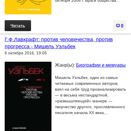
октября 2008 г. Враги общества...
Читать
0
Г.Ф.Лавкрафт: против человечества, против
прогресса - Мишель Уэльбек
6 октября 2016, 19:05
Жанр(ы):
Биографии и мемуары
Мишель Уэльбек, один из самых
читаемых современных авторов,
взял на себя труд проанализировать
— в весьма нестандартной,
«размышляющей» манере —
творчество другого, прославленного
писателя начала XX века,...