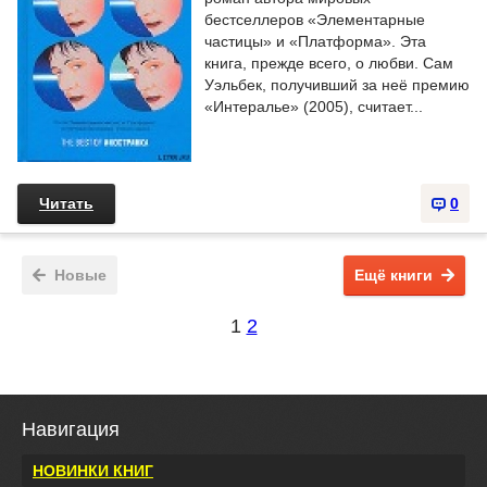
бестселлеров «Элементарные
частицы» и «Платформа». Эта
книга, прежде всего, о любви. Сам
Уэльбек, получивший за неё премию
«Интералье» (2005), считает...
Читать
0
Новые
Ещё книги
1
2
Навигация
НОВИНКИ КНИГ