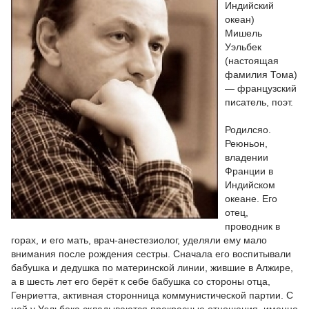
Индийский
океан)
Мишель
Уэльбек
(настоящая
фамилия Тома)
— французский
писатель, поэт.
Родилсяо.
Реюньон,
владении
Франции в
Индийском
океане. Его
отец,
проводник в
горах, и его мать, врач-анестезиолог, уделяли ему мало
внимания после рождения сестры. Сначала его воспитывали
бабушка и дедушка по материнской линии, жившие в Алжире,
а в шесть лет его берёт к себе бабушка со стороны отца,
Генриетта, активная сторонница коммунистической партии. С