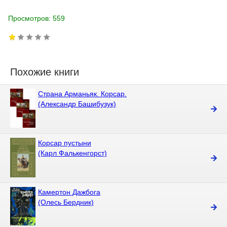
Просмотров: 559
Похожие книги
Страна Арманьяк. Корсар.
(Александр Башибузук)
Корсар пустыни
(Карл Фалькенгорст)
Камертон Дажбога
(Олесь Бердник)