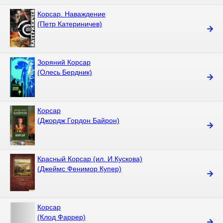
Корсар. Наваждение
(Петр Катериничев)
Зоряний Корсар
(Олесь Бердник)
Корсар
(Джордж Гордон Байрон)
Красный Корсар (ил. И.Кускова)
(Джеймс Фенимор Купер)
Корсар
(Клод Фаррер)