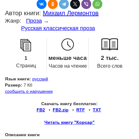
Автор книги:
Михаил Лермонтов
Жанр:
Проза
→
Русская классическая проза
меньше часа
2 тыс.
1
Страниц
Часов на чтение
Всего слов
Язык книги:
русский
Размер:
7 Кб
сообщить о нарушении
Скачать книгу бесплатно:
FB2
▪
FB2.zip
▪
RTF
▪
TXT
Читать книгу "Корсар"
Описание книги