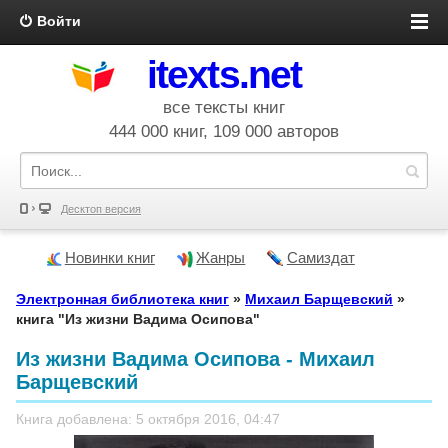
Войти
itexts.net
все тексты книг
444 000 книг, 109 000 авторов
Десктоп версия
Новинки книг
Жанры
Самиздат
Электронная библиотека книг
»
Михаил Барщевский
»
книга "Из жизни Вадима Осипова"
Из жизни Вадима Осипова - Михаил
Барщевский
Книга добавлена: 5 октября 2016, 04:47