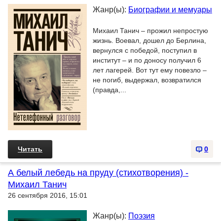
Жанр(ы):
Биографии и мемуары
Михаил Танич – прожил непростую
жизнь. Воевал, дошел до Берлина,
вернулся с победой, поступил в
институт – и по доносу получил 6
лет лагерей. Вот тут ему повезло –
не погиб, выдержал, возвратился
(правда,...
Читать
0
А белый лебедь на пруду (стихотворения) -
Михаил Танич
26 сентября 2016, 15:01
Жанр(ы):
Поэзия