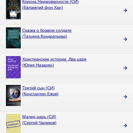
Корона Неимоверности (СИ)
(Евлампий фон Хан)
Сказка о бравом солдате
(Татьяна Кондратьева)
Христианские истории. Два царя
(Юлия Назарян)
Третий сын (СИ)
(Константин Ежов)
Малин-царь (СИ)
(Сергей Чаликов)