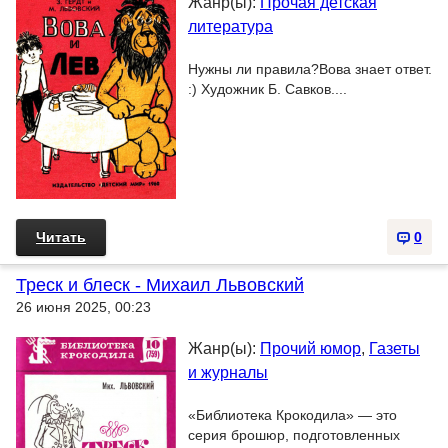
Жанр(ы):
Прочая детская
литература
Нужны ли правила?Вова знает ответ.
:) Художник Б. Савков....
Читать
0
Треск и блеск - Михаил Львовский
26 июня 2025, 00:23
Жанр(ы):
Прочий юмор
,
Газеты
и журналы
«Библиотека Крокодила» — это
серия брошюр, подготовленных