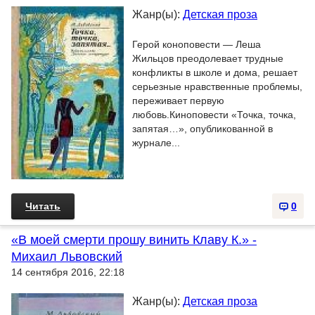
Жанр(ы):
Детская проза
Герой коноповести — Леша
Жильцов преодолевает трудные
конфликты в школе и дома, решает
серьезные нравственные проблемы,
переживает первую
любовь.Киноповести «Точка, точка,
запятая…», опубликованной в
журнале...
Читать
0
«В моей смерти прошу винить Клаву К.» -
Михаил Львовский
14 сентября 2016, 22:18
Жанр(ы):
Детская проза