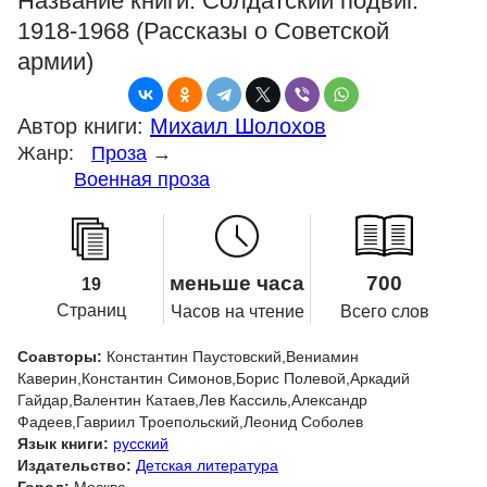
Название книги:
Солдатский подвиг.
1918-1968 (Рассказы о Советской
армии)
Автор книги:
Михаил Шолохов
Жанр:
Проза
→
Военная проза
меньше часа
700
19
Страниц
Часов на чтение
Всего слов
Соавторы:
Константин Паустовский,Вениамин
Каверин,Константин Симонов,Борис Полевой,Аркадий
Гайдар,Валентин Катаев,Лев Кассиль,Александр
Фадеев,Гавриил Троепольский,Леонид Соболев
Язык книги:
русский
Издательство:
Детская литература