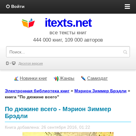
Войти
itexts.net
все тексты книг
444 000 книг, 109 000 авторов
Десктоп версия
Новинки книг
Жанры
Самиздат
Электронная библиотека книг
»
Мэрион Зиммер Брэдли
»
книга "По дюжине всего"
По дюжине всего - Мэрион Зиммер
Брэдли
Книга добавлена: 26 сентября 2016, 01:22