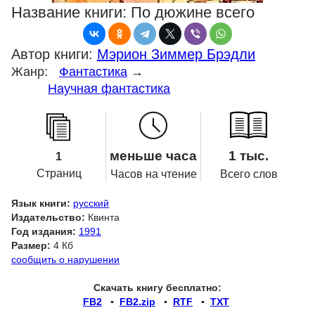
Название книги:
По дюжине всего
Автор книги:
Мэрион Зиммер Брэдли
Жанр:
Фантастика
→
Научная фантастика
меньше часа
1 тыс.
1
Страниц
Часов на чтение
Всего слов
Язык книги:
русский
Издательство:
Квинта
Год издания:
1991
Размер:
4 Кб
сообщить о нарушении
Скачать книгу бесплатно:
FB2
▪
FB2.zip
▪
RTF
▪
TXT