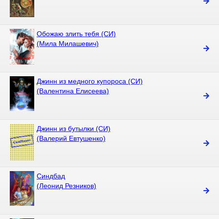
Обожаю злить тебя (СИ)
(Мила Милашевич)
Джинн из медного купороса (СИ)
(Валентина Елисеева)
Джинн из бутылки (СИ)
(Валерий Евтушенко)
Синдбад
(Леонид Резников)