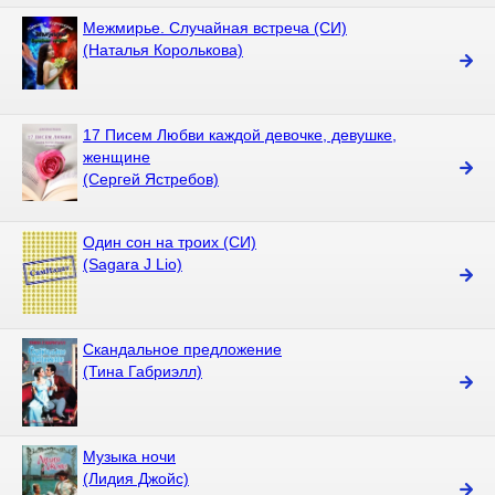
Межмирье. Случайная встреча (СИ)
(Наталья Королькова)
17 Писем Любви каждой девочке, девушке,
женщине
(Сергей Ястребов)
Один сон на троих (СИ)
(Sagara J Lio)
Скандальное предложение
(Тина Габриэлл)
Музыка ночи
(Лидия Джойс)