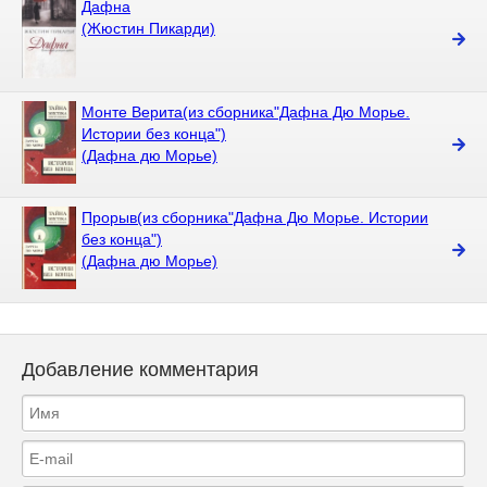
Дафна
(Жюстин Пикарди)
Монте Верита(из сборника"Дафна Дю Морье.
Истории без конца")
(Дафна дю Морье)
Прорыв(из сборника"Дафна Дю Морье. Истории
без конца")
(Дафна дю Морье)
Добавление комментария