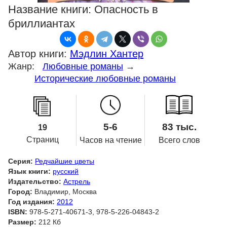
Название книги:
Опасность в
бриллиантах
Автор книги:
Мэдлин Хантер
Жанр:
Любовные романы
→
Исторические любовные романы
5-6
83 тыс.
19
Страниц
Часов на чтение
Всего слов
Серия:
Редчайшие цветы
Язык книги:
русский
Издательство:
Астрель
Город:
Владимир, Москва
Год издания:
2012
ISBN:
978-5-271-40671-3, 978-5-226-04843-2
Размер:
212 Кб