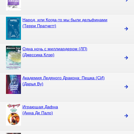
Народ, или Когда-то мы были дельфинами
(Терри Пратчетт)
Одна ночь с миллиардером (ЛП)
(Джессика Клэр)
Академия Ледяного Дракона: Пешка (СИ)
(Дарья Ву)
Играющая Дафна
(Анна Де Пало)