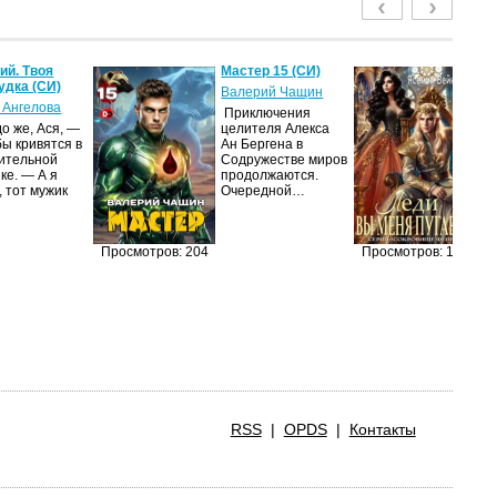
й. Твоя
Мастер 15 (СИ)
Ле
удка (СИ)
пу
Валерий Чащин
 Ангелова
Я
Приключения
о же, Ася, —
целителя Алекса
Н
бы кривятся в
Ан Бергена в
по
ительной
Содружестве миров
на
ке. — А я
продолжаются.
ср
, тот мужик
Очередной…
пс
ве
ан
п
Просмотров: 204
Просмотров: 189
RSS
|
OPDS
|
Контакты