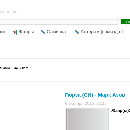
 авторов.
ниг
Жанры
Самиздат
Авторам (самиздат)
отаем над этим.
Гюрза (СИ) - Марк Азов
6 октября 2016, 22:15
Жанр(ы)