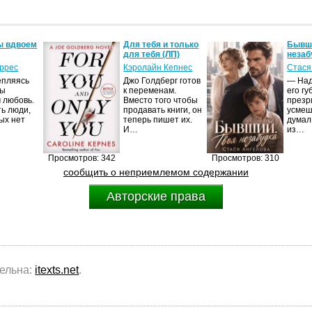
ы вдвоем
Для тебя и только
Бывши
для тебя (ЛП)
незаб
оррес
Кэролайн Кепнес
Стася
епляясь
Джо Голдберг готов
— Над
мы
к переменам.
его гу
 любовь.
Вместо того чтобы
презр
ть люди,
продавать книги, он
усмеш
ых нет
теперь пишет их.
думал
И…
из…
Просмотров: 342
Просмотров: 310
сообщить о неприемлемом содержании
Авторские права
тельна:
itexts.net
.