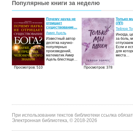
Популярные книги за неделю
Почему наука не
Только м
отрицает
(ЛП)
существование…
Тейлор Т
Амир Ацель
Иногда, ц
Известный автор
за боль, 
десятка научно-
отпускаем
популярных
Если и ес
произведений,
для котор
математик Амир
места…
Ацель блестяще…
Просмотров: 510
Просмотров: 378
При использовании текстов библиотеки ссылка обяза
Электронная библиотека, © 2018-2026