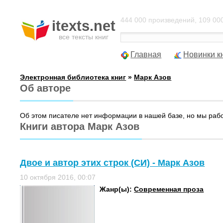
444 000 произведений, 109 000
itexts.net
все тексты книг
Главная
Новинки к
Электронная библиотека книг
»
Марк Азов
Об авторе
Об этом писателе нет информации в нашей базе, но мы раб
Книги автора Марк Азов
Двое и автор этих строк (СИ) - Марк Азов
10 октября 2016, 00:07
Жанр(ы):
Современная проза