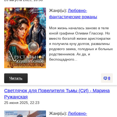
Жанр(ы):
Любовно-
фантастические романы
Моя жизнь началась заново в теле
юной графини Оливии Глассер. Но
вместо богатой жизни аристократки
я получила кучу долгов, развалины
родового замка, голодных и больных
родственников. Ах да, и
беспощадного...
Читать
0
Светлячок для Повелителя Тьмы (СИ) - Марина
Ружанская
25 июня 2025, 22:23
Жанр(ы):
Любовно-