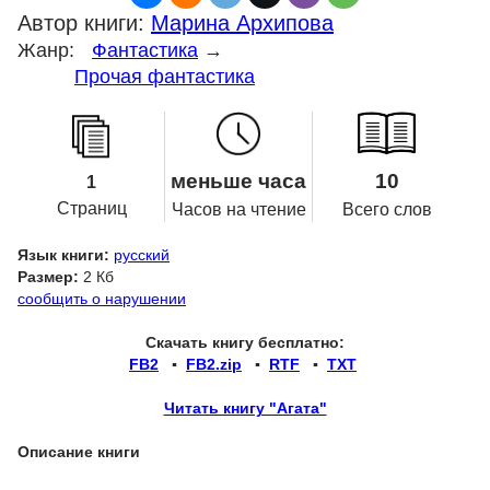
Автор книги:
Марина Архипова
Жанр:
Фантастика
→
Прочая фантастика
меньше часа
10
1
Страниц
Часов на чтение
Всего слов
Язык книги:
русский
Размер:
2 Кб
сообщить о нарушении
Скачать книгу бесплатно:
FB2
▪
FB2.zip
▪
RTF
▪
TXT
Читать книгу "Агата"
Описание книги