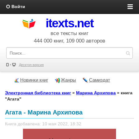
Войти
itexts.net
все тексты книг
444 000 книг, 109 000 авторов
Десктоп версия
Новинки книг
Жанры
Самиздат
Электронная библиотека книг
»
Марина Архипова
» книга
"Агата"
Агата - Марина Архипова
Книга добавлена: 10 мая 2022, 18:32