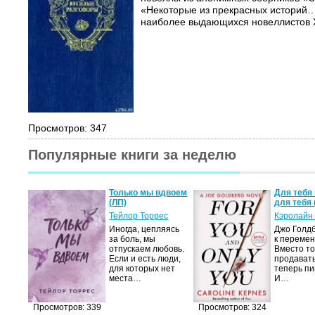
«Некоторые из прекрасных историй
наиболее выдающихся новеллистов X
Просмотров: 347
Популярные книги за неделю
а не
Только мы вдвоем
Для тебя 
(ЛП)
для тебя 
ние…
Тейлор Торрес
Кэролайн
Иногда, цепляясь
Джо Голдб
тор
за боль, мы
к перемен
но-
отпускаем любовь.
Вместо то
Если и есть люди,
продавать
,
для которых нет
теперь пи
мир
места…
И…
яще…
Просмотров: 339
Просмотров: 324