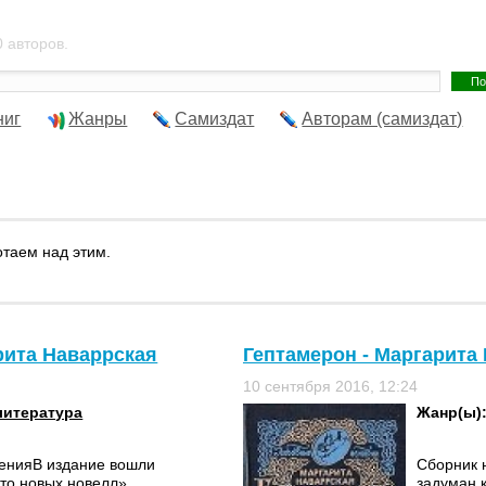
 авторов.
ниг
Жанры
Самиздат
Авторам (самиздат)
отаем над этим.
рита Наваррская
Гептамерон - Маргарита
10 сентября 2016, 12:24
литература
Жанр(ы)
денияВ издание вошли
Сборник 
то новых новелл»,
задуман 