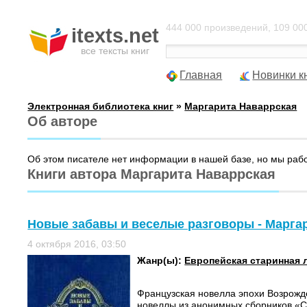
444 000 произведений, 109 000
itexts.net
все тексты книг
Главная
Новинки к
Электронная библиотека книг
»
Маргарита Наваррская
Об авторе
Об этом писателе нет информации в нашей базе, но мы раб
Книги автора Маргарита Наваррская
Новые забавы и веселые разговоры - Марга
4 октября 2016, 03:50
Жанр(ы):
Европейская старинная 
Французская новелла эпохи Возрож
новеллы из анонимных сборников «С