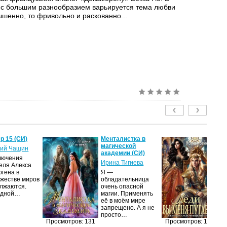
 с большим разнообразием варьируется тема любви
ышенно, то фривольно и раскованно...
р 15 (СИ)
Менталистка в
Ле
магической
пу
ий Чащин
академии (СИ)
Я
лючения
Ирина Тигиева
еля Алекса
Н
ргена в
Я —
по
жестве миров
обладательница
на
лжаются.
очень опасной
ср
едной…
магии. Применять
пс
её в моём мире
ве
запрещено. А я не
ан
просто…
п
Просмотров: 131
Просмотров: 130