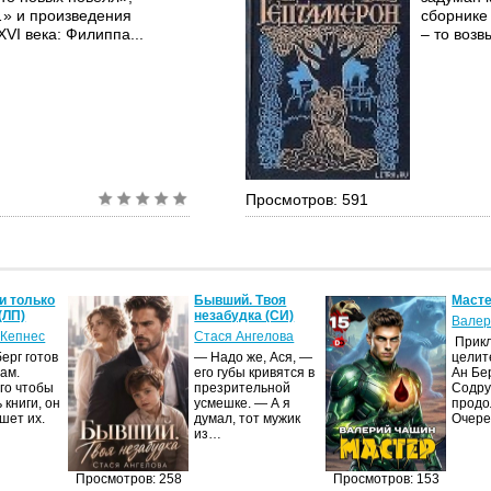
…» и произведения
сборнике
VI века: Филиппа...
– то возв
Просмотров: 591
и только
Бывший. Твоя
Масте
(ЛП)
незабудка (СИ)
Валер
 Кепнес
Стася Ангелова
Прик
ерг готов
— Надо же, Ася, —
целит
ам.
его губы кривятся в
Ан Бе
го чтобы
презрительной
Содру
 книги, он
усмешке. — А я
продо
шет их.
думал, тот мужик
Очер
из…
Просмотров: 258
Просмотров: 153