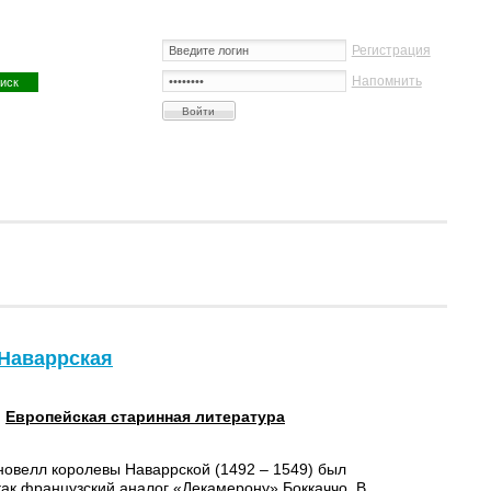
Регистрация
Напомнить
 Наваррская
:
Европейская старинная литература
новелл королевы Наваррской (1492 – 1549) был
как французский аналог «Декамерону» Боккаччо. В