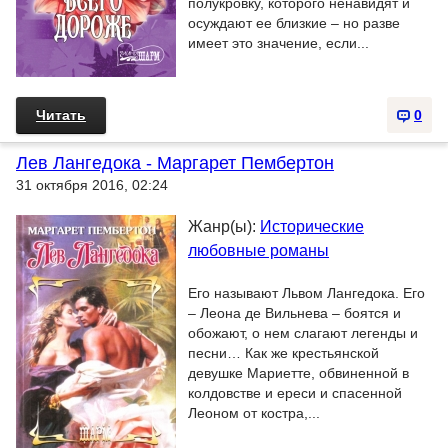
полукровку, которого ненавидят и
осуждают ее близкие – но разве
имеет это значение, если...
Читать
0
Лев Лангедока - Маргарет Пембертон
31 октября 2016, 02:24
Жанр(ы):
Исторические
любовные романы
Его называют Львом Лангедока. Его
– Леона де Вильнева – боятся и
обожают, о нем слагают легенды и
песни… Как же крестьянской
девушке Мариетте, обвиненной в
колдовстве и ереси и спасенной
Леоном от костра,...