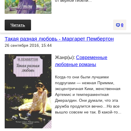
от верной гибели...
Читать
0
Такая разная любовь - Маргарет Пембертон
26 сентября 2016, 15:44
Жанр(ы):
Современные
любовные романы
Когда-то они были лучшими
подругами — нежная Примми,
эксцентричная Кики, женственная
Артемис и темпераментная
Джералдин. Они думали, что эта
дружба продлится вечно…Но все
вышло совсем не так. В какой-то...