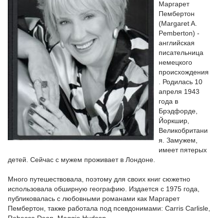
Маргарет
Пембертон
(Margaret A.
Pemberton) -
английская
писательница
немецкого
происхождения
. Родилась 10
апреля 1943
года в
Брэдфорде,
Йоркшир,
Великобритани
я. Замужем,
имеет пятерых
детей. Сейчас с мужем проживает в Лондоне.
Много путешествовала, поэтому для своих книг сюжетно
использовала обширную географию. Издается с 1975 года,
публиковалась с любовными романами как Маргарет
Пембертон, также работала под псевдонимами: Carris Carlisle,