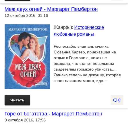
Меж двух огней - Маргарет Пембертон
12 октября 2016, 01:16
Жанр(ы):
Исторические
любовные романы
Респектабельная англичанка
Сюзанна Картер, приехавшая на
отдых в Германию, никак не
ожидала, что станет невольным
свидетелем громкого убийства…
Однако теперь на девушку, которая
знает слишком много, идет...
Читать
0
Горе от богатства - Маргарет Пембертон
9 октября 2016, 17:56