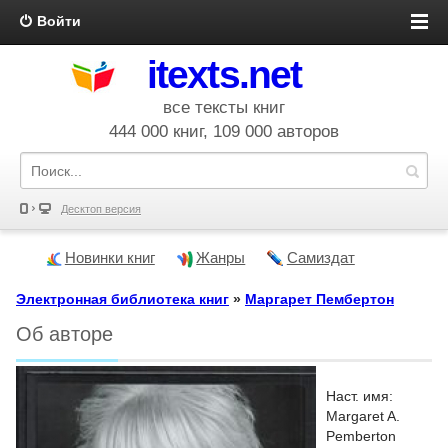
Войти
itexts.net
все тексты книг
444 000 книг, 109 000 авторов
Десктоп версия
Новинки книг
Жанры
Самиздат
Электронная библиотека книг
»
Маргарет Пембертон
Об авторе
Наст. имя:
Margaret A.
Pemberton