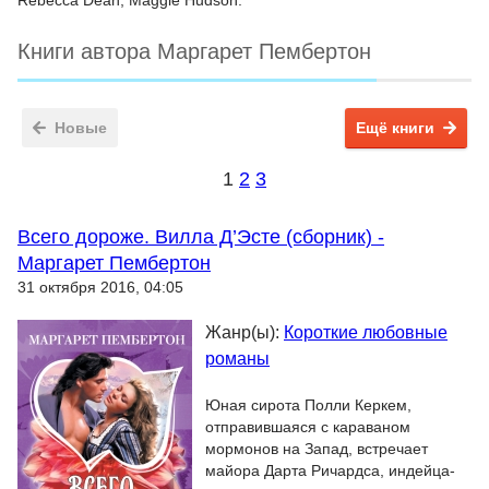
Rebecca Dean, Maggie Hudson.
Книги автора Маргарет Пембертон
Новые
Ещё книги
1
2
3
Всего дороже. Вилла Д’Эсте (сборник) -
Маргарет Пембертон
31 октября 2016, 04:05
Жанр(ы):
Короткие любовные
романы
Юная сирота Полли Керкем,
отправившаяся с караваном
мормонов на Запад, встречает
майора Дарта Ричардса, индейца-