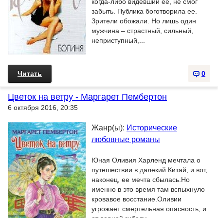
когда-либо видевший ее, не смог
забыть. Публика боготворила ее.
Зрители обожали. Но лишь один
мужчина – страстный, сильный,
неприступный,...
Читать
0
Цветок на ветру - Маргарет Пембертон
6 октября 2016, 20:35
Жанр(ы):
Исторические
любовные романы
Юная Оливия Харленд мечтала о
путешествии в далекий Китай, и вот,
наконец, ее мечта сбылась.Но
именно в это время там вспыхнуло
кровавое восстание.Оливии
угрожает смертельная опасность, и