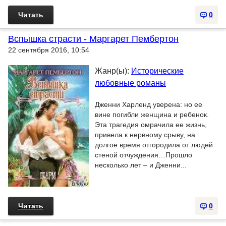
Читать
0
Вспышка страсти - Маргарет Пембертон
22 сентября 2016, 10:54
Жанр(ы):
Исторические
любовные романы
Дженни Харленд уверена: но ее
вине погибли женщина и ребенок.
Эта трагедия омрачила ее жизнь,
привела к нервному срыву, на
долгое время отгородила от людей
стеной отчуждения…Прошло
несколько лет – и Дженни...
Читать
0