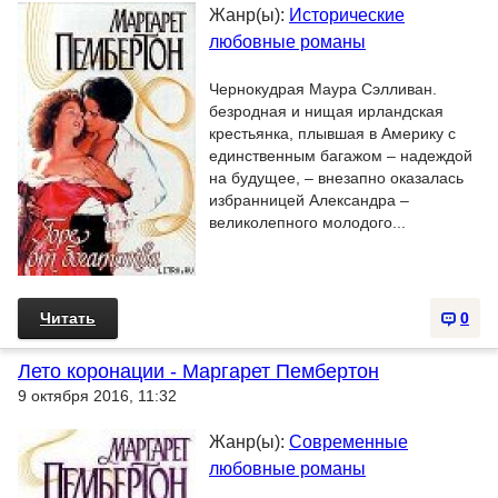
Жанр(ы):
Исторические
любовные романы
Чернокудрая Маура Сэлливан.
безродная и нищая ирландская
крестьянка, плывшая в Америку с
единственным багажом – надеждой
на будущее, – внезапно оказалась
избранницей Александра –
великолепного молодого...
Читать
0
Лето коронации - Маргарет Пембертон
9 октября 2016, 11:32
Жанр(ы):
Современные
любовные романы