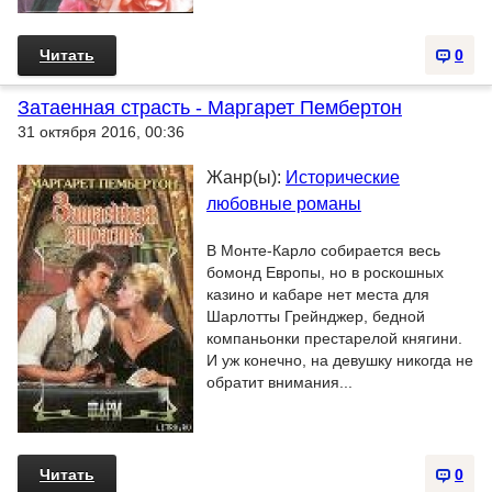
Читать
0
Затаенная страсть - Маргарет Пембертон
31 октября 2016, 00:36
Жанр(ы):
Исторические
любовные романы
В Монте-Карло собирается весь
бомонд Европы, но в роскошных
казино и кабаре нет места для
Шарлотты Грейнджер, бедной
компаньонки престарелой княгини.
И уж конечно, на девушку никогда не
обратит внимания...
Читать
0