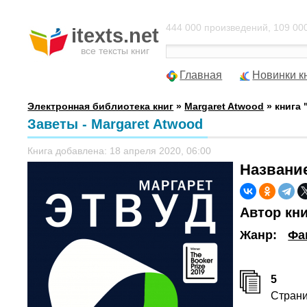
444 000 произведений, 109 000
itexts.net
все тексты книг
Главная
Новинки к
Электронная библиотека книг
»
Margaret Atwood
» книга 
Заветы - Margaret Atwood
Книга добавлена: 18 апреля 2020, 06:00
Названи
Автор кн
Жанр:
Фа
5
Стран