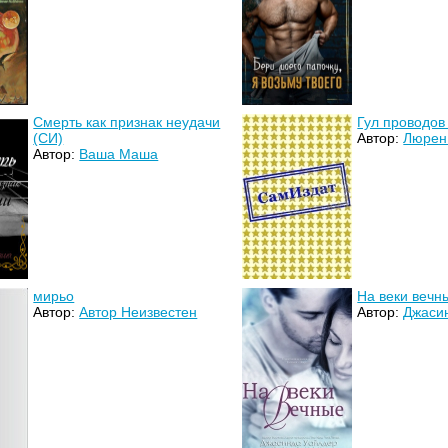
Смерть как признак неудачи
Гул проводов
(СИ)
Автор:
Люрен
Автор:
Ваша Маша
мирьо
На веки вечн
Автор:
Автор Неизвестен
Автор:
Джаси