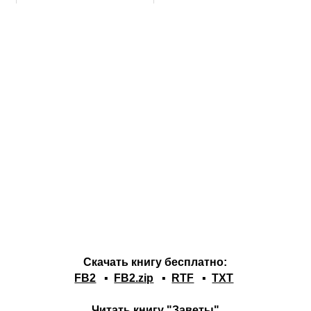
Скачать книгу бесплатно:
FB2
▪
FB2.zip
▪
RTF
▪
TXT
Читать книгу "Заветы"