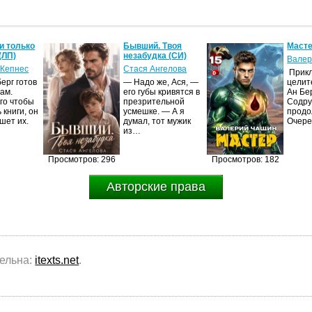
и только
Бывший. Твоя
Масте
(ЛП)
незабудка (СИ)
Валер
 Кепнес
Стася Ангелова
Прик
ерг готов
— Надо же, Ася, —
целит
ам.
его губы кривятся в
Ан Бе
го чтобы
презрительной
Содру
 книги, он
усмешке. — А я
продо
шет их.
думал, тот мужик
Очер
из…
Просмотров: 296
Просмотров: 182
Авторские права
тельна:
itexts.net
.