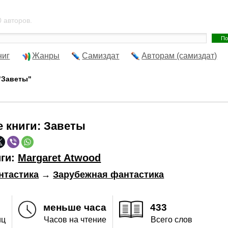
 авторов.
ниг
Жанры
Самиздат
Авторам (самиздат)
"Заветы"
е книги:
Заветы
иги:
Margaret Atwood
нтастика
→
Зарубежная фантастика
меньше часа
433
иц
Часов на чтение
Всего слов