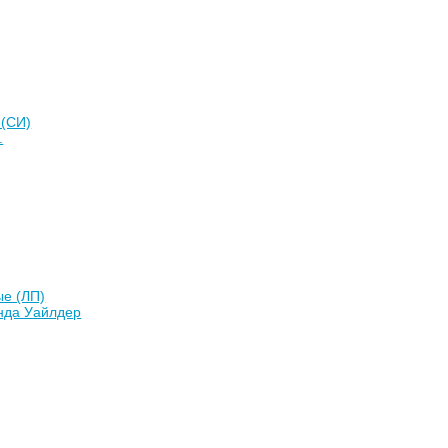
 (СИ)
.
ые (ЛП)
нда Уайлдер