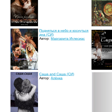
Подняться в небо и коснуться
дна (СИ)
Автор:
Маргарита Иглесиас
Саша and Саша (СИ)
Автор:
Алёнка