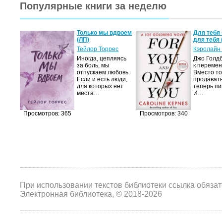
Популярные книги за неделю
а не
Только мы вдвоем
Для тебя 
(ЛП)
для тебя 
ние…
Тейлор Торрес
Кэролайн
Иногда, цепляясь
Джо Голдб
тор
за боль, мы
к перемен
но-
отпускаем любовь.
Вместо то
Если и есть люди,
продавать
,
для которых нет
теперь пи
мир
места…
И…
яще…
Просмотров: 365
Просмотров: 340
При использовании текстов библиотеки ссылка обяза
Электронная библиотека, © 2018-2026