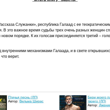
ассказа Служанки», республика Галаад с ее теократически
 В это важное время судьбы трех очень разных женщин спл
овом порядке. К их голосам присоединяется третий – голо
 внутренними механизмами Галаада, и в свете открывшихся
 что верит.
Птичья песнь (ЛП)
Бери моего п
Автор:
Вильма Ширас
твоего (ЛП)
Автор:
Джени