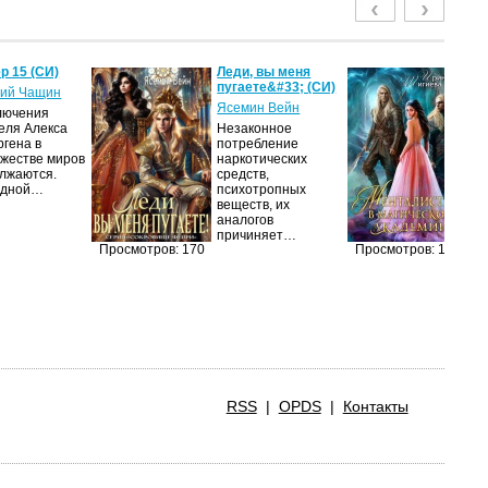
р 15 (СИ)
Леди, вы меня
Ме
пугаете&#33; (СИ)
м
ий Чащин
ак
Ясемин Вейн
лючения
Ир
еля Алекса
Незаконное
ргена в
потребление
Я
жестве миров
наркотических
об
лжаются.
средств,
оч
едной…
психотропных
ма
веществ, их
её
аналогов
за
причиняет…
п
Просмотров: 170
Просмотров: 148
RSS
|
OPDS
|
Контакты