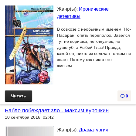
Жанр(ы):
Иронические
детективы
В совхозе с необычным именем `Но-
Пасаран` опять переполох. Завелся
тут не воришка, не кляузник, не
душегуб, а Рыбий Глаз! Правда,
какой он, никто из сельчан толком не
знает. Потому как никто его
живьем...
Читать
0
Бабло побеждает зло - Максим Курочкин
10 сентября 2016, 02:42
Жанр(ы):
Драматургия