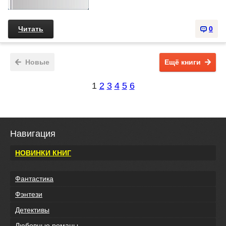
Читать
0
Новые
Ещё книги
1
2
3
4
5
6
Навигация
НОВИНКИ КНИГ
Фантастика
Фэнтези
Детективы
Любовные романы