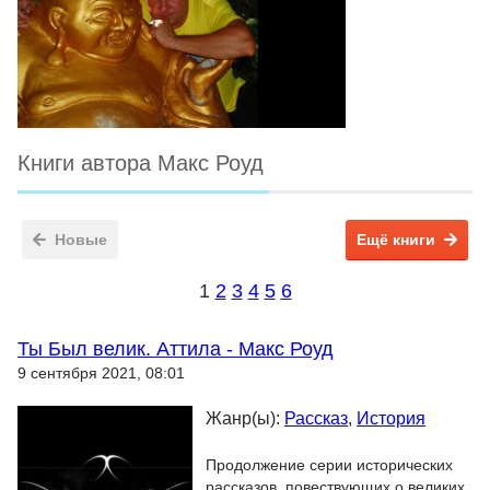
Книги автора Макс Роуд
Новые
Ещё книги
1
2
3
4
5
6
Ты Был велик. Аттила - Макс Роуд
9 сентября 2021, 08:01
Жанр(ы):
Рассказ
,
История
Продолжение серии исторических
рассказов, повествующих о великих