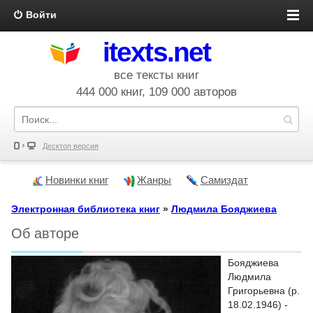
Войти
itexts.net
все тексты книг
444 000 книг, 109 000 авторов
Десктоп версия
Новинки книг
Жанры
Самиздат
Электронная библиотека книг
»
Людмила Бояджиева
Об авторе
Бояджиева
Людмила
Григорьевна (р.
18.02.1946) -