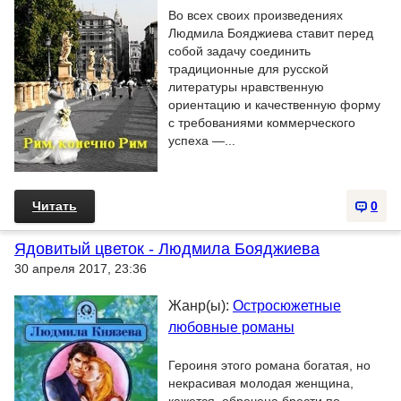
Во всех своих произведениях
Людмила Бояджиева ставит перед
собой задачу соединить
традиционные для русской
литературы нравственную
ориентацию и качественную форму
с требованиями коммерческого
успеха —...
Читать
0
Ядовитый цветок - Людмила Бояджиева
30 апреля 2017, 23:36
Жанр(ы):
Остросюжетные
любовные романы
Героиня этого романа богатая, но
некрасивая молодая женщина,