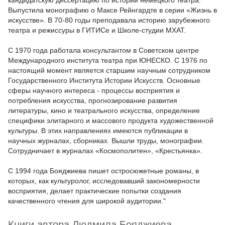
кандидатскую диссертацию по истории немецкого театра.
Выпустила монографию о Максе Рейнгардте в серии «Жизнь в
искусстве». В 70-80 годы преподавала историю зарубежного
театра и режиссуры в ГИТИСе и Школе-студии МХАТ.
С 1970 года работала консультантом в Советском центре
Международного института театра при ЮНЕСКО. С 1976 по
настоящий момент является старшим научным сотрудником
Государственного Института Истории Искусств. Основные
сферы научного интереса - процессы восприятия и
потребления искусства, прогнозирование развития
литературы, кино и театрального искусства, определение
специфики элитарного и массового продукта художественной
культуры. В этих направлениях имеются публикации в
научных журналах, сборниках. Вышли труды, монографии.
Сотрудничает в журналах «Космополитен», «Крестьянка».
С 1994 года Бояджиева пишет остросюжетные романы, в
которых, как культуролог, исследовавший закономерности
восприятия, делает практические попытки создания
качественного чтения для широкой аудитории."
Книги автора Людмила Бояджиева