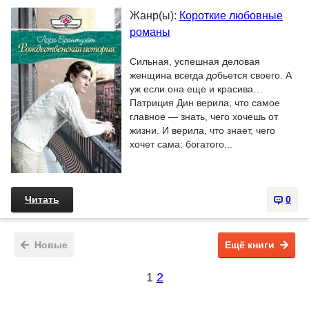
Жанр(ы):
Короткие любовные
романы
Сильная, успешная деловая
женщина всегда добьется своего. А
уж если она еще и красива…
Патриция Дин верила, что самое
главное — знать, чего хочешь от
жизни. И верила, что знает, чего
хочет сама: богатого...
Читать
0
Новые
Ещё книги
1
2