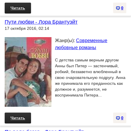
Читать
0
Пути любви - Лора Брантуэйт
17 октября 2016, 02:14
Жанр(ы):
Современные
любовные романы
С детства самым верным другом
Анны был Питер — застенчивый,
робкий, беззаветно влюбленный в
свою очаровательную подругу. Анна
же принимала его преданность как
должное и, разумеется, не
воспринимала Питера...
Читать
0