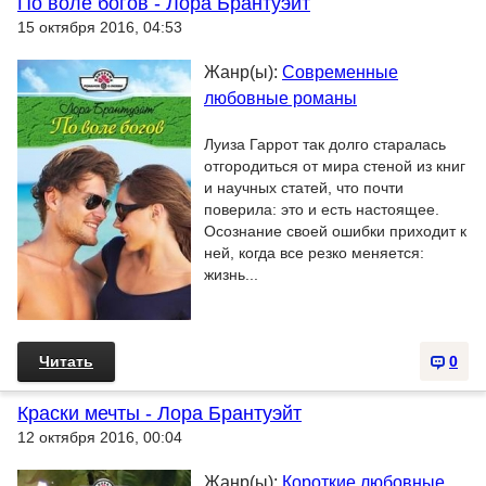
По воле богов - Лора Брантуэйт
15 октября 2016, 04:53
Жанр(ы):
Современные
любовные романы
Луиза Гаррот так долго старалась
отгородиться от мира стеной из книг
и научных статей, что почти
поверила: это и есть настоящее.
Осознание своей ошибки приходит к
ней, когда все резко меняется:
жизнь...
Читать
0
Краски мечты - Лора Брантуэйт
12 октября 2016, 00:04
Жанр(ы):
Короткие любовные