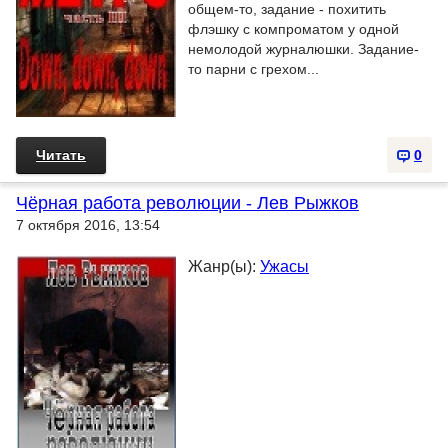
общем-то, задание - похитить
флэшку с компроматом у одной
немолодой журналюшки. Задание-
то парни с грехом...
Читать
0
Чёрная работа революции - Лев Рыжков
7 октября 2016, 13:54
Жанр(ы):
Ужасы