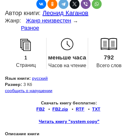
Автор книги:
Леонид Каганов
Жанр:
Жанр неизвестен
→
Разное
меньше часа
792
1
Страниц
Часов на чтение
Всего слов
Язык книги:
русский
Размер:
3 Кб
сообщить о нарушении
Скачать книгу бесплатно:
FB2
▪
FB2.zip
▪
RTF
▪
TXT
Читать книгу "system copy"
Описание книги