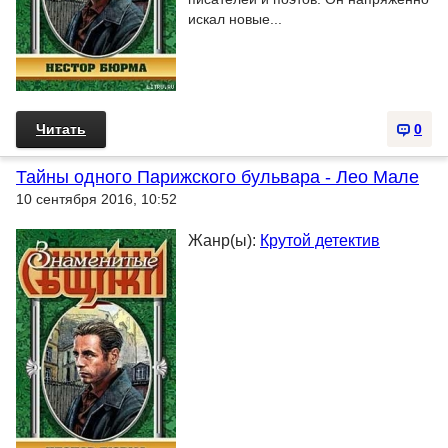
искал новые...
Читать
0
Тайны одного Парижского бульвара - Лео Мале
10 сентября 2016, 10:52
Жанр(ы):
Крутой детектив