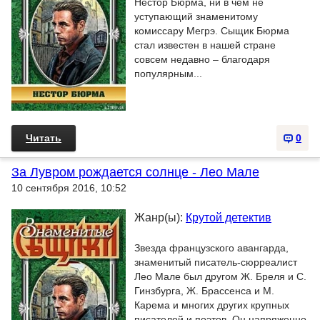
Нестор Бюрма, ни в чем не
уступающий знаменитому
комиссару Мегрэ. Сыщик Бюрма
стал известен в нашей стране
совсем недавно – благодаря
популярным...
Читать
0
За Лувром рождается солнце - Лео Мале
10 сентября 2016, 10:52
Жанр(ы):
Крутой детектив
Звезда французского авангарда,
знаменитый писатель-сюрреалист
Лео Мале был другом Ж. Бреля и С.
Гинзбурга, Ж. Брассенса и М.
Карема и многих других крупных
писателей и поэтов. Он напряженно