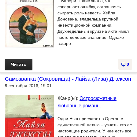
Валери Прайс знала, что
совершает ошибку, соглашаясь
сыграть роль невесты Хейла
Донована, владельца крупной
инвестиционной компании.
Двухнедельный круиз на яхте имел
чисто деловое значение. Однако
вскоре...
Читать
0
Самозванка (Сокровища) - Лайза (Лиза) Джексон
9 сентября 2016, 19:01
Жанр(ы):
Остросюжетные
любовные романы
Одри Нэш приезжает в Орегон с
единственной целью – узнать, кто ее
настоящие родители. У нее есть все