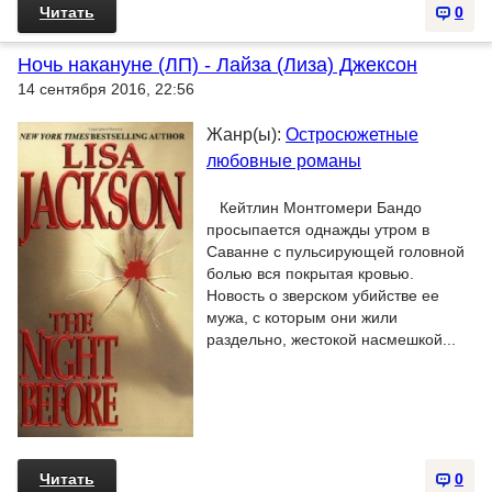
Читать
0
Ночь накануне (ЛП) - Лайза (Лиза) Джексон
14 сентября 2016, 22:56
Жанр(ы):
Остросюжетные
любовные романы
Кейтлин Монтгомери Бандо
просыпается однажды утром в
Саванне с пульсирующей головной
болью вся покрытая кровью.
Новость о зверском убийстве ее
мужа, с которым они жили
раздельно, жестокой насмешкой...
Читать
0