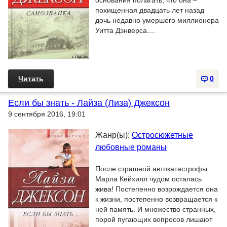
основания полагать, что она –
похищенная двадцать лет назад
дочь недавно умершего миллионера
Уитта Дэнверса....
Читать
0
Если бы знать - Лайза (Лиза) Джексон
9 сентября 2016, 19:01
Жанр(ы):
Остросюжетные
любовные романы
После страшной автокатастрофы
Марла Кейхилл чудом осталась
жива! Постепенно возрождается она
к жизни, постепенно возвращается к
ней память. И множество странных,
порой пугающих вопросов лишают