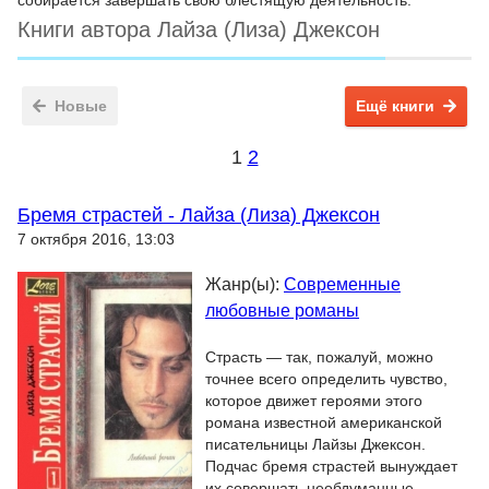
собирается завершать свою блестящую деятельность.
Книги автора Лайза (Лиза) Джексон
Новые
Ещё книги
1
2
Бремя страстей - Лайза (Лиза) Джексон
7 октября 2016, 13:03
Жанр(ы):
Современные
любовные романы
Страсть — так, пожалуй, можно
точнее всего определить чувство,
которое движет героями этого
романа известной американской
писательницы Лай­зы Джексон.
Подчас бремя страстей вынуждает
их совершать необдуманные,...