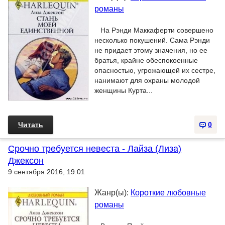
романы
На Рэнди Маккаферти совершено
несколько покушений. Сама Рэнди
не придает этому значения, но ее
братья, крайне обеспокоенные
опасностью, угрожающей их сестре,
нанимают для охраны молодой
женщины Курта...
Читать
0
Срочно требуется невеста - Лайза (Лиза)
Джексон
9 сентября 2016, 19:01
Жанр(ы):
Короткие любовные
романы