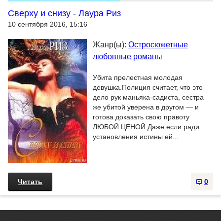
Сверху и снизу - Лаура Риз
10 сентября 2016, 15:16
Жанр(ы):
Остросюжетные
любовные романы
Убита прелестная молодая
девушка.Полиция считает, что это
дело рук маньяка-садиста, сестра
же убитой уверена в другом — и
готова доказать свою правоту
ЛЮБОЙ ЦЕНОЙ.Даже если ради
установления истины ей...
Читать
0