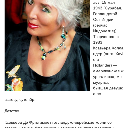
ась: 15 мая
1943 (Сурабая,
Голландской
Ост-Индии,
(сейчас
Индонезия))
Творчество: с
1983
Ксавьера Холла
ндер (англ. Xavi
era
Hollander) —
американская ж
урналистка, ме
муарист,
бывшая девушк
а по
вызову, сутенёр.
Детство
Ксавьера Де Фриз имеет голландско-еврейские корни со