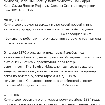
личности, желанный гость у таких личностей, как Ларри
Кинг, Салли Джесси Рафаэль, Селины Скотт, и популярном
шоу BBC: Hard Talk.
Не одна книга
Холландер с момента выхода в свет своей первой книги,
написала ряд других книг и несколько пьес в Амстердаме.
Ее последняя книга
«Больше не ребенок» — это искренняя история о том, как она
потеряла свою мать.
В начале 1970-х она выпустила первый альбом под
названием «Xaviera!», на котором она обсуждала философию
в отношении секса и проституции, пела кавер-
версии песни The Beatles «Мишель», записала несколько
моделируемых сексуальных контактов, в том числе пример
секса по телефону, секса втроем и т. д. В 1975
годуКсавьера Холландер снялась в автобиографическом
фильме «Мое удовольствие — это мой бизнес».
Отношения
Холландер говорит, что она «стала геем» в районе 1997 года,
после установления долгосрочных отношений с поэтессой по