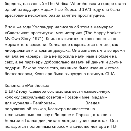
бордель, названный «The Vertical Whorehouse» и вскоре стала
одной из ведущих мадам Нью-Йорка. В 1971 году она была
арестована несколько раз за занятие проституцией.
В том же году Холландер написала об этом в мемуарах
«Счастливая проститутка: моя история» (The Happy Hooker:
My Own Story, 1971). Книга отличается откровенностью по
меркам того времени. Холландер открывается в книге, как
либеральная и открытая девушка. Она заявляет, что во время
начала ее карьеры, она не просила наличные в обмен на
секс, а ее партнеры добровольно давали ей деньги и другие
подарки. Вскоре после того, как книга была издана и стала
бестселлером, Ксавьера была вынуждена покинуть США.
Колонка в «Penthouse»
В 1972 году Ксавьера согласилась вести ежемесячную
колонку сексуальных советов «Позвони мне, мадам»
для журнала «Penthouse». Владея
полудюжиной языков, Ксавьера появляется на
телевизионных ток-шоу в Лондоне и Париже, а также в
Бельгии и Голландии, читает лекции в университетах. Она
пользуется постоянным спросом в качестве лектора и ТВ-