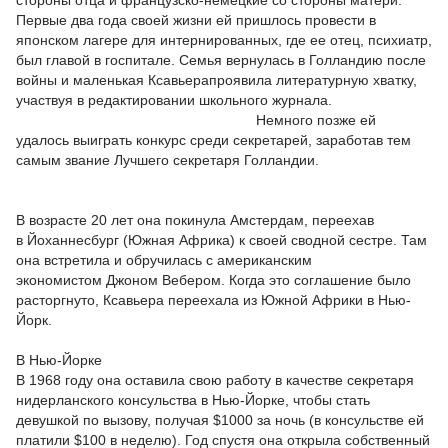
стороны отца и французско-немецкие со стороны матери.
Первые два года своей жизни ей пришлось провести в
японском лагере для интернированных, где ее отец, психиатр,
был главой в госпитале. Семья вернулась в Голландию после
войны и маленькая Ксавьерапроявила литературную хватку,
участвуя в редактировании школьного журнала.
Немного позже ей
удалось выиграть конкурс среди секретарей, заработав тем
самым звание Лучшего секретаря Голландии.
В возрасте 20 лет она покинула Амстердам, переехав
в Йоханнесбург (Южная Африка) к своей сводной сестре. Там
она встретила и обручилась с американским
экономистом Джоном Вебером. Когда это соглашение было
расторгнуто, Ксавьера переехала из Южной Африки в Нью-
Йорк.
В Нью-Йорке
В 1968 году она оставила свою работу в качестве секретаря
нидерланского консульства в Нью-Йорке, чтобы стать
девушкой по вызову, получая $1000 за ночь (в консульстве ей
платили $100 в неделю). Год спустя она открыла собственный