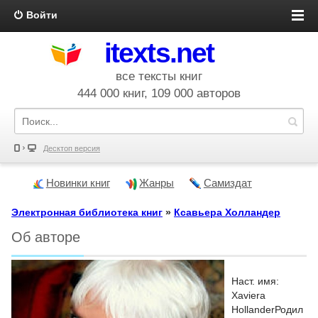
Войти
itexts.net
все тексты книг
444 000 книг, 109 000 авторов
Десктоп версия
Новинки книг
Жанры
Самиздат
Электронная библиотека книг
»
Ксавьера Холландер
Об авторе
Наст. имя:
Xaviera
HollanderРодил