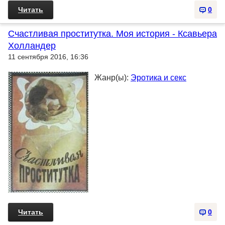
Читать
0
Счастливая проститутка. Моя история - Ксавьера
Холландер
11 сентября 2016, 16:36
Жанр(ы):
Эротика и секс
Читать
0