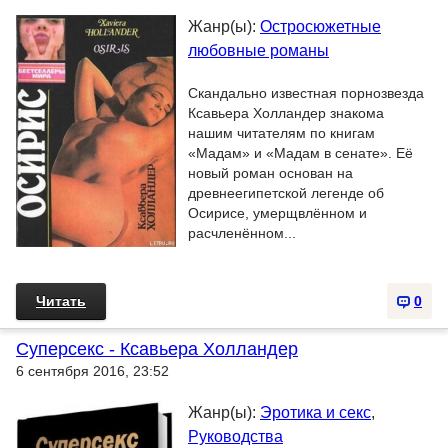
Жанр(ы):
Остросюжетные
любовные романы
Скандально известная порнозвезда
Ксавьера Холландер знакома
нашим читателям по книгам
«Мадам» и «Мадам в сенате». Её
новый роман основан на
древнеегипетской легенде об
Осирисе, умерщвлённом и
расчленённом...
Читать
0
Суперсекс - Ксавьера Холландер
6 сентября 2016, 23:52
Жанр(ы):
Эротика и секс
,
Руководства