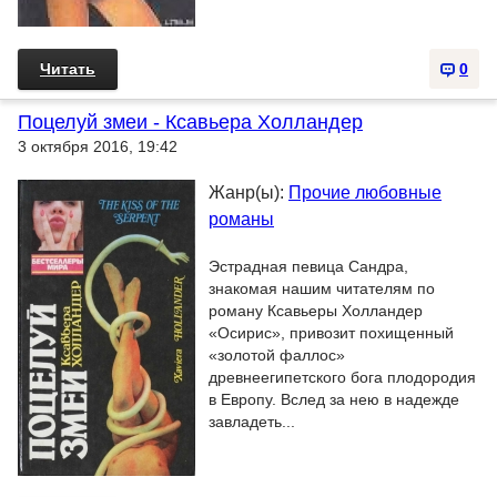
Читать
0
Поцелуй змеи - Ксавьера Холландер
3 октября 2016, 19:42
Жанр(ы):
Прочие любовные
романы
Эстрадная певица Сандра,
знакомая нашим читателям по
роману Ксавьеры Холландер
«Осирис», привозит похищенный
«золотой фаллос»
древнеегипетского бога плодородия
в Европу. Вслед за нею в надежде
завладеть...