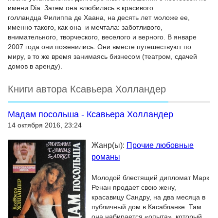
имени Dia. Затем она влюбилась в красивого
голландца Филиппа де Хаана, на десять лет моложе ее,
именно такого, как она и мечтала: заботливого,
внимательного, творческого, веселого и верного. В январе
2007 года они поженились. Они вместе путешествуют по
миру, в то же время занимаясь бизнесом (театром, сдачей
домов в аренду).
Книги автора Ксавьера Холландер
Мадам посольша - Ксавьера Холландер
14 октября 2016, 23:24
Жанр(ы):
Прочие любовные
романы
Молодой блестящий дипломат Марк
Ренан продает свою жену,
красавицу Сандру, на два месяца в
публичный дом в Касабланке. Там
она набирается «опыта», который