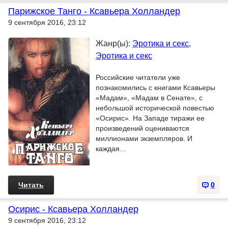
Парижское Танго - Ксавьера Холландер
9 сентября 2016, 23:12
Жанр(ы):
Эротика и секс
,
Эротика и секс
Российские читатели уже
познакомились с книгами Ксавьеры
«Мадам», «Мадам в Сенате», с
небольшой исторической повестью
«Осирис». На Западе тиражи ее
произведений оцениваются
миллионами экземпляров. И
каждая...
Читать
0
Осирис - Ксавьера Холландер
9 сентября 2016, 23:12