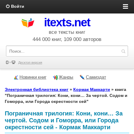
Войти
itexts.net
все тексты книг
444 000 книг, 109 000 авторов
Десктоп версия
Новинки книг
Жанры
Самиздат
Электронная библиотека книг
»
Кормак Маккарти
» книга
"Пограничная трилогия: Кони, кони… За чертой. Содом и
Гоморра, или Города окрестности сей"
Пограничная трилогия: Кони, кони… За
чертой. Содом и Гоморра, или Города
окрестности сей - Кормак Маккарти