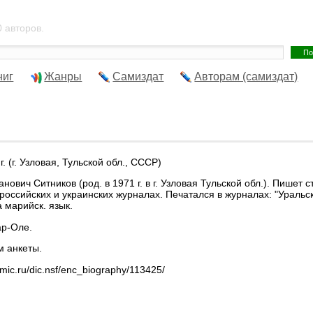
 авторов.
ниг
Жанры
Самиздат
Авторам (самиздат)
г. (г. Узловая, Тульской обл., СССР)
нович Ситников (род. в 1971 г. в г. Узловая Тульской обл.). Пишет 
российских и украинских журналах. Печатался в журналах: "Уральск
 марийск. язык.
ар-Оле.
м анкеты.
emic.ru/dic.nsf/enc_biography/113425/