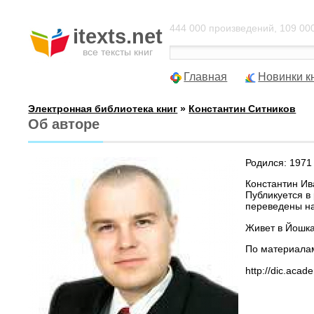
444 000 произведений, 109 000
itexts.net
все тексты книг
Главная
Новинки к
Электронная библиотека книг
»
Константин Ситников
Об авторе
Родился: 1971 
Константин Ива
Публикуется в 
переведены на
Живет в Йошк
По материала
http://dic.acad