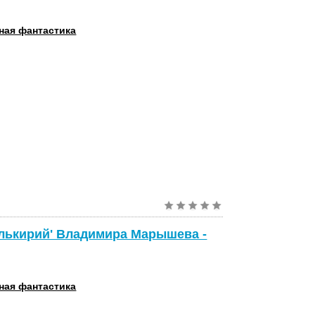
ная фантастика
алькирий' Владимира Марышева -
ная фантастика