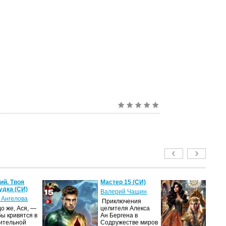
й. Твоя
Мастер 15 (СИ)
Ле
удка (СИ)
пу
Валерий Чащин
 Ангелова
Я
Приключения
о же, Ася, —
целителя Алекса
Н
бы кривятся в
Ан Бергена в
по
ительной
Содружестве миров
на