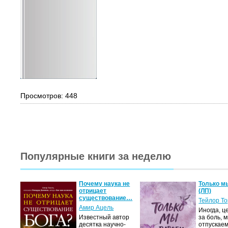
Просмотров: 448
Популярные книги за неделю
Почему наука не
Только м
отрицает
(ЛП)
существование…
Тейлор Т
Амир Ацель
Иногда, ц
Известный автор
за боль, 
десятка научно-
отпускаем