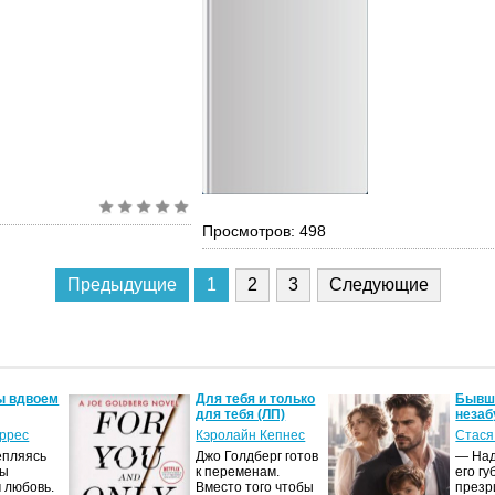
Просмотров: 498
Предыдущие
1
2
3
Следующие
ы вдвоем
Для тебя и только
Бывши
для тебя (ЛП)
незаб
оррес
Кэролайн Кепнес
Стася
епляясь
Джо Голдберг готов
— Над
мы
к переменам.
его гу
 любовь.
Вместо того чтобы
презр