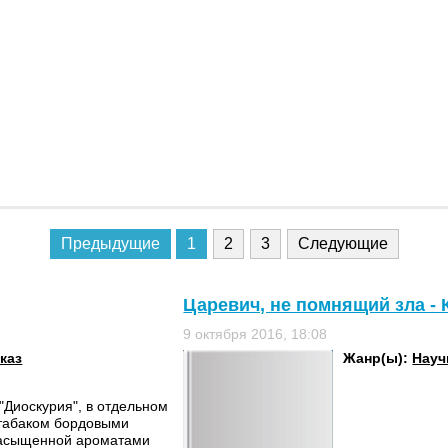
Предыдущие
1
2
3
Следующие
Царевич, не помнящий зла -
9 октября 2016, 18:08
каз
Жанр(ы):
Науч
"Диоскурия", в отдельном
 табаком бордовыми
 насыщенной ароматами