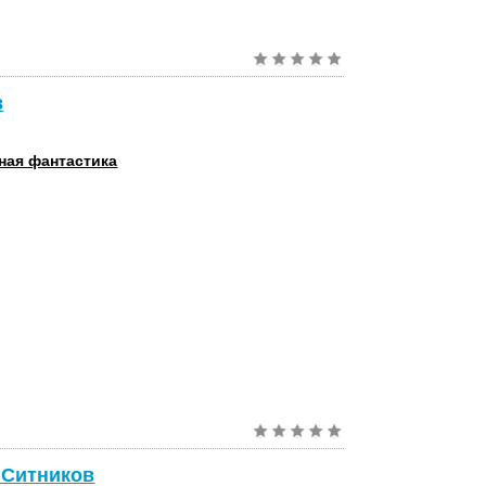
в
ная фантастика
 Ситников