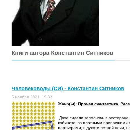
Книги автора Константин Ситников
Человеководы (СИ) - Константин Ситников
5 ноября 2021, 19:33
Жанр(ы):
Прочая фантастика
,
Расс
Двое сидели заполночь в ресторане 
кабинете, за плотными пропахшими
портьерами; в духоте летней ночи,