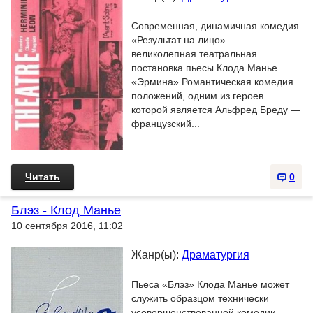
Современная, динамичная комедия
«Результат на лицо» —
великолепная театральная
постановка пьесы Клода Манье
«Эрмина».Романтическая комедия
положений, одним из героев
которой является Альфред Бреду —
французский...
Читать
0
Блэз - Клод Манье
10 сентября 2016, 11:02
Жанр(ы):
Драматургия
Пьеса «Блэз» Клода Манье может
служить образцом технически
усовершенствованной комедии