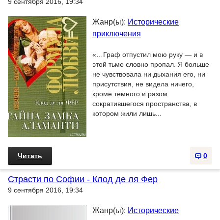
9 сентября 2016, 19:34
Жанр(ы):
Исторические
приключения
«…Граф отпустил мою руку — и в
этой тьме словно пропал. Я больше
не чувствовала ни дыхания его, ни
присутствия, не видела ничего,
кроме темного и разом
сократившегося пространства, в
котором жили лишь...
Читать
0
Страсти по Софии - Клод де ля Фер
9 сентября 2016, 19:34
Жанр(ы):
Исторические