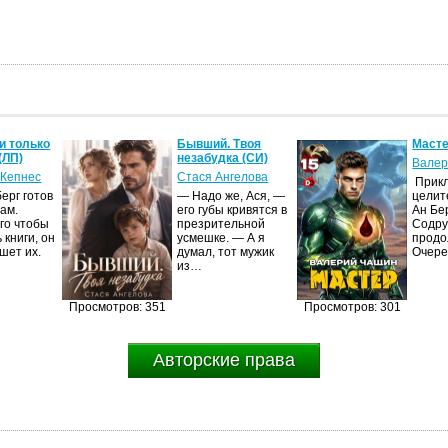
и только
Бывший. Твоя
Масте
(ЛП)
незабудка (СИ)
Валер
 Кепнес
Стася Ангелова
Прик
ерг готов
— Надо же, Ася, —
целит
ам.
его губы кривятся в
Ан Бе
го чтобы
презрительной
Содру
 книги, он
усмешке. — А я
продо
шет их.
думал, тот мужик
Очер
из…
Просмотров: 351
Просмотров: 301
Авторские права