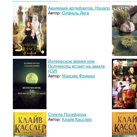
Академия артефактов. Начало
Автор:
Олфель Дега
Интересное время или
Полумесяц встает на закате
(СИ)
Автор:
Максим Фримен
Стрела Посейдона
Автор:
Клайв Касслер