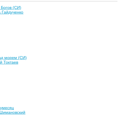
 Богов (СИ)
 Гайдученко
ад морем (СИ)
й Токтаев
лумесяц
Шимановский