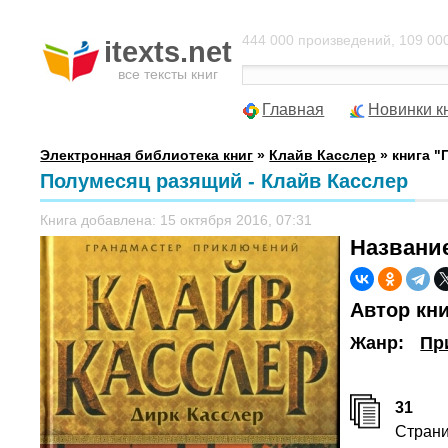
444 000 произведений, 109 000
itexts.net
все тексты книг
Главная
Новинки к
Электронная библиотека книг
»
Клайв Касслер
» книга 
Полумесяц разящий - Клайв Касслер
Книга добавлена: 15 октября 2016, 07:31
Названи
Автор кн
Жанр:
Пр
31
Стран