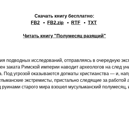
Скачать книгу бесплатно:
FB2
▪
FB2.zip
▪
RTF
▪
TXT
Читать книгу "Полумесяц разящий"
ия подводных исследований, отправляясь в очередную эксп
ен заката Римской империи наводит археологов на след ун
. Под угрозой оказываются догматы христианства — и, нап
льманские экстремисты, пристально следящие за работой а
 руинами старого мира взошел мусульманский полумесяц, и