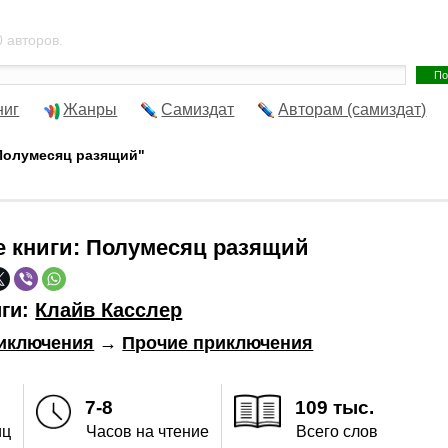
 авторов.
ниг
Жанры
Самиздат
Авторам (самиздат)
"Полумесяц разящий"
е книги:
Полумесяц разящий
иги:
Клайв Касслер
иключения
→
Прочие приключения
7-8
109 тыс.
иц
Часов на чтение
Всего слов