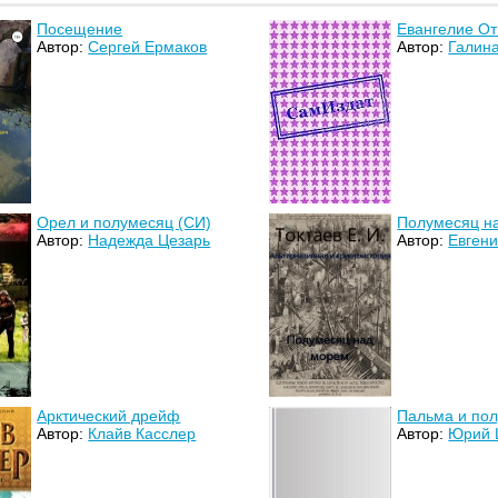
Посещение
Евангелие От
Автор:
Сергей Ермаков
Автор:
Галина
Орел и полумесяц (СИ)
Полумесяц н
Автор:
Надежда Цезарь
Автор:
Евгени
Арктический дрейф
Пальма и по
Автор:
Клайв Касслер
Автор:
Юрий 