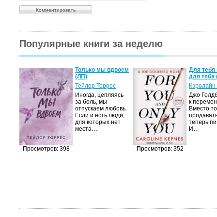
Популярные книги за неделю
а не
Только мы вдвоем
Для тебя 
(ЛП)
для тебя 
ние…
Тейлор Торрес
Кэролайн
Иногда, цепляясь
Джо Голдб
тор
за боль, мы
к перемен
но-
отпускаем любовь.
Вместо то
Если и есть люди,
продавать
,
для которых нет
теперь пи
мир
места…
И…
яще…
Просмотров: 398
Просмотров: 352