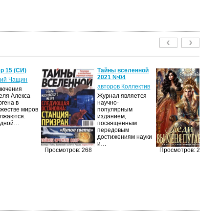
р 15 (СИ)
Тайны вселенной
Ле
2021 №04
пу
ий Чащин
авторов Коллектив
Я
лючения
еля Алекса
Журнал является
Н
ргена в
научно-
по
жестве миров
популярным
на
лжаются.
изданием,
ср
едной…
посвященным
пс
передовым
ве
достижениям науки
ан
и…
п
Просмотров: 268
Просмотров: 211