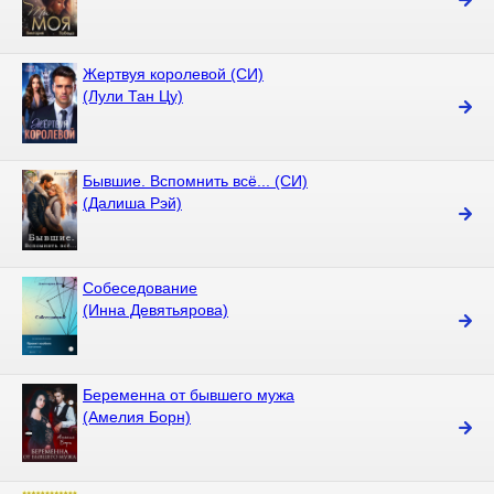
Жертвуя королевой (СИ)
(Лули Тан Цу)
Бывшие. Вспомнить всё... (СИ)
(Далиша Рэй)
Собеседование
(Инна Девятьярова)
Беременна от бывшего мужа
(Амелия Борн)