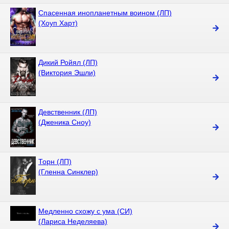
Спасенная инопланетным воином (ЛП)
(Хоуп Харт)
Дикий Ройял (ЛП)
(Виктория Эшли)
Девственник (ЛП)
(Дженика Сноу)
Торн (ЛП)
(Гленна Синклер)
Медленно схожу с ума (СИ)
(Лариса Неделяева)