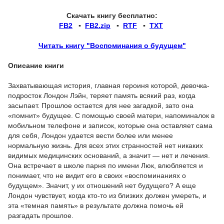
Скачать книгу бесплатно:
FB2
▪
FB2.zip
▪
RTF
▪
TXT
Читать книгу "Воспоминания о будущем"
Описание книги
Захватывающая история, главная героиня которой, девочка-
подросток Лондон Лэйн, теряет память всякий раз, когда
засыпает. Прошлое остается для нее загадкой, зато она
«помнит» будущее. С помощью своей матери, напоминалок в
мобильном телефоне и записок, которые она оставляет сама
для себя, Лондон удается вести более или менее
нормальную жизнь. Для всех этих странностей нет никаких
видимых медицинских оснований, а значит — нет и лечения.
Она встречает в школе парня по имени Люк, влюбляется и
понимает, что не видит его в своих «воспоминаниях о
будущем». Значит, у их отношений нет будущего? А еще
Лондон чувствует, когда кто-то из близких должен умереть, и
эта «темная память» в результате должна помочь ей
разгадать прошлое.