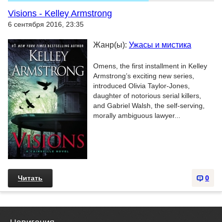
Visions - Kelley Armstrong
6 сентября 2016, 23:35
Жанр(ы):
Ужасы и мистика
Omens, the first installment in Kelley
Armstrong’s exciting new series,
introduced Olivia Taylor-Jones,
daughter of notorious serial killers,
and Gabriel Walsh, the self-serving,
morally ambiguous lawyer...
Читать
0